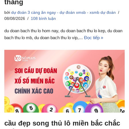
thắng
bởi
dự đoán 3 càng ăn ngay - dự đoán xmsb - xsmb dự đoán
08/08/2026
108 bình luận
du doan bach thu lo hom nay, du doan bach thu lo kep, du doan
bach thu lo mb, du doan bach thu lo vip,…
Đọc tiếp »
cầu đẹp song thủ lô miền bắc chắc