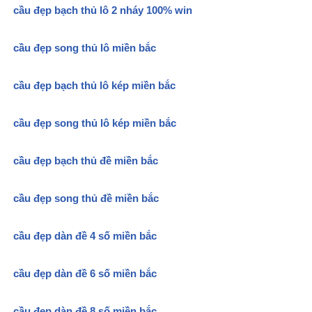
cầu đẹp bạch thủ lô 2 nháy 100% win
cầu đẹp song thủ lô miền bắc
cầu đẹp bạch thủ lô kép miền bắc
cầu đẹp song thủ lô kép miền bắc
cầu đẹp bạch thủ đề miền bắc
cầu đẹp song thủ đề miền bắc
cầu đẹp dàn đề 4 số miền bắc
cầu đẹp dàn đề 6 số miền bắc
cầu đẹp dàn đề 8 số miền bắc