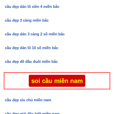
cầu đẹp dàn lô xiên 4 miền bắc
cầu đẹp 3 càng miền bắc
cầu đẹp dàn 3 càng 2 số miền bắc
cầu đẹp dàn lô 10 số miền bắc
cầu đẹp đề đầu đuôi miền bắc
soi cầu miền nam
cầu đẹp xỉu chủ miền nam
cầu đẹp giải đặc biệt miền nam