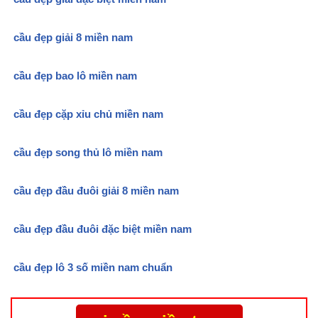
cầu đẹp giải 8 miền nam
cầu đẹp bao lô miền nam
cầu đẹp cặp xỉu chủ miền nam
cầu đẹp song thủ lô miền nam
cầu đẹp đầu đuôi giải 8 miền nam
cầu đẹp đầu đuôi đặc biệt miền nam
cầu đẹp lô 3 số miền nam chuẩn