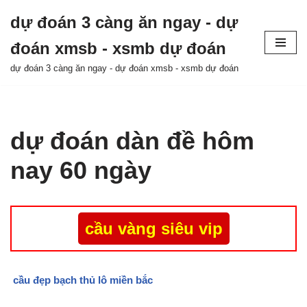
dự đoán 3 càng ăn ngay - dự
Chuyển
đoán xmsb - xsmb dự đoán
tới
nội
dự đoán 3 càng ăn ngay - dự đoán xmsb - xsmb dự đoán
dung
dự đoán dàn đề hôm
nay 60 ngày
cầu vàng siêu vip
cầu đẹp bạch thủ lô miền bắc