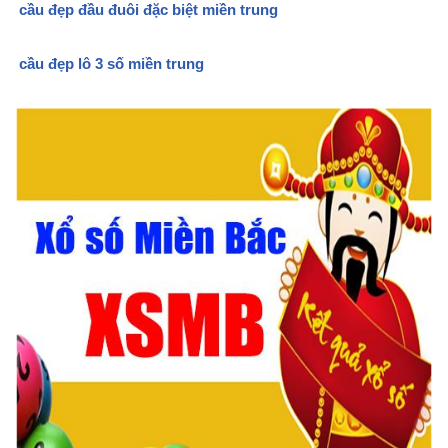
cầu đẹp đầu đuôi đặc biệt miền trung
cầu đẹp lô 3 số miền trung