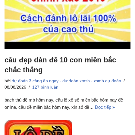
cầu đẹp dàn đề 10 con miền bắc
chắc thắng
bởi
dự đoán 3 càng ăn ngay - dự đoán xmsb - xsmb dự đoán
08/08/2026
127 bình luận
bạch thủ đề mb hôm nay, cầu lô xổ số miền bắc hôm nay đề
online, cầu đề miền bắc hôm nay, xin số đề…
Đọc tiếp »