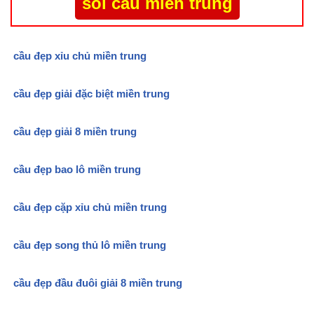
soi cầu miền trung
cầu đẹp xỉu chủ miền trung
cầu đẹp giải đặc biệt miền trung
cầu đẹp giải 8 miền trung
cầu đẹp bao lô miền trung
cầu đẹp cặp xỉu chủ miền trung
cầu đẹp song thủ lô miền trung
cầu đẹp đầu đuôi giải 8 miền trung