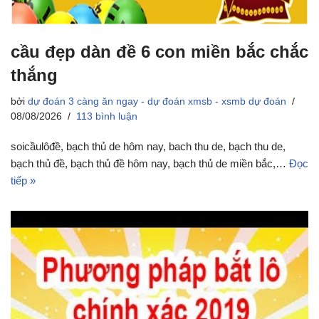
cầu đẹp dàn đề 6 con miền bắc chắc
thắng
bởi
dự đoán 3 càng ăn ngay - dự đoán xmsb - xsmb dự đoán
08/08/2026
113 bình luận
soicầulôđề, bạch thủ de hôm nay, bach thu de, bạch thu de,
bạch thủ đề, bạch thủ đề hôm nay, bạch thủ de miền bắc,…
Đọc
tiếp »