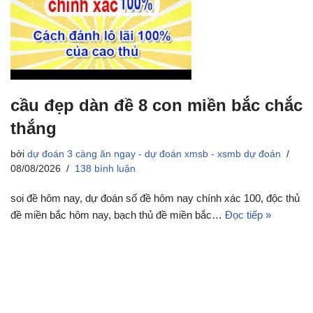
cầu đẹp dàn đề 8 con miền bắc chắc
thắng
bởi
dự đoán 3 càng ăn ngay - dự đoán xmsb - xsmb dự đoán
08/08/2026
138 bình luận
soi đề hôm nay, dự đoán số đề hôm nay chính xác 100, độc thủ
đề miền bắc hôm nay, bạch thủ đề miền bắc…
Đọc tiếp »