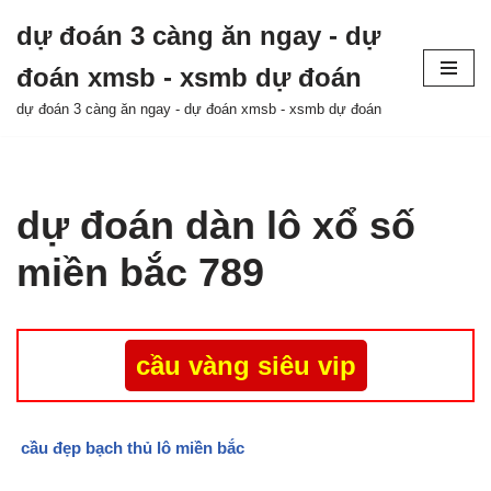
dự đoán 3 càng ăn ngay - dự
Chuyển
đoán xmsb - xsmb dự đoán
tới
nội
dự đoán 3 càng ăn ngay - dự đoán xmsb - xsmb dự đoán
dung
dự đoán dàn lô xổ số
miền bắc 789
cầu vàng siêu vip
cầu đẹp bạch thủ lô miền bắc