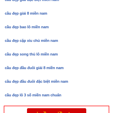
cầu đẹp giải 8 miền nam
cầu đẹp bao lô miền nam
cầu đẹp cặp xỉu chủ miền nam
cầu đẹp song thủ lô miền nam
cầu đẹp đầu đuôi giải 8 miền nam
cầu đẹp đầu đuôi đặc biệt miền nam
cầu đẹp lô 3 số miền nam chuẩn