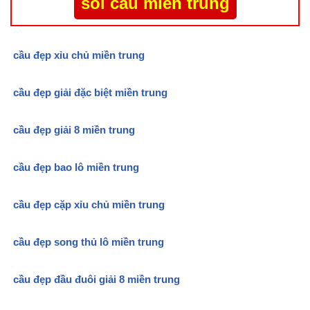
soi cầu miền trung
cầu đẹp xỉu chủ miền trung
cầu đẹp giải đặc biệt miền trung
cầu đẹp giải 8 miền trung
cầu đẹp bao lô miền trung
cầu đẹp cặp xỉu chủ miền trung
cầu đẹp song thủ lô miền trung
cầu đẹp đầu đuôi giải 8 miền trung