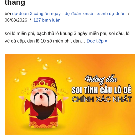
thắng
bởi
dự đoán 3 càng ăn ngay - dự đoán xmsb - xsmb dự đoán
06/08/2026
127 bình luận
soi lô miễn phí, bạch thủ lô khung 3 ngày miễn phí, soi cầu, lô
về cả cặp, dàn lô 10 số miền phí, dàn…
Đọc tiếp »