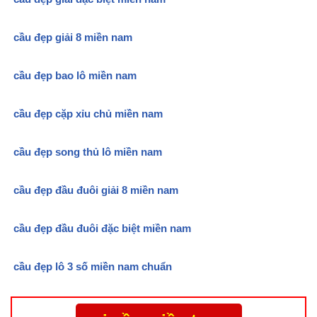
cầu đẹp giải 8 miền nam
cầu đẹp bao lô miền nam
cầu đẹp cặp xỉu chủ miền nam
cầu đẹp song thủ lô miền nam
cầu đẹp đầu đuôi giải 8 miền nam
cầu đẹp đầu đuôi đặc biệt miền nam
cầu đẹp lô 3 số miền nam chuẩn