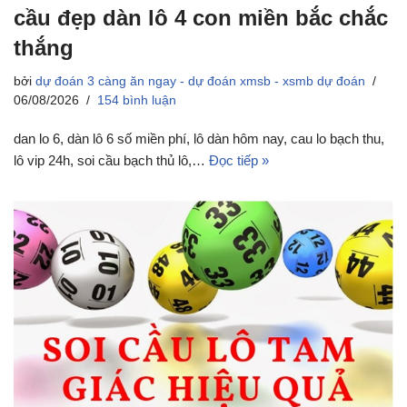
cầu đẹp dàn lô 4 con miền bắc chắc
thắng
bởi
dự đoán 3 càng ăn ngay - dự đoán xmsb - xsmb dự đoán
06/08/2026
154 bình luận
dan lo 6, dàn lô 6 số miền phí, lô dàn hôm nay, cau lo bạch thu,
lô vip 24h, soi cầu bạch thủ lô,…
Đọc tiếp »