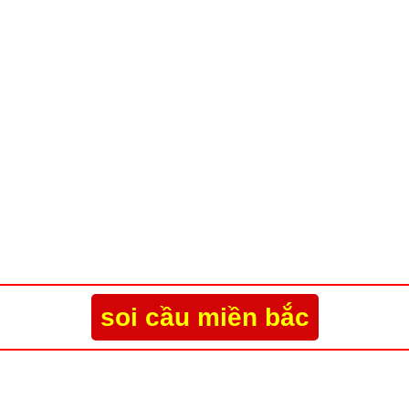
soi cầu miền bắc