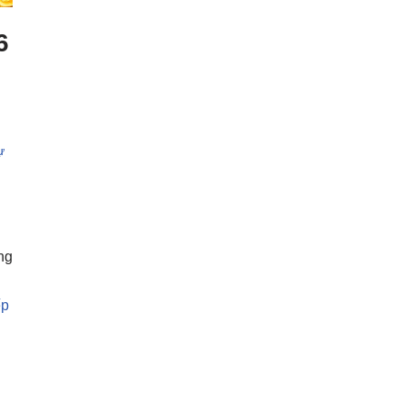
6
ự
ng
ếp