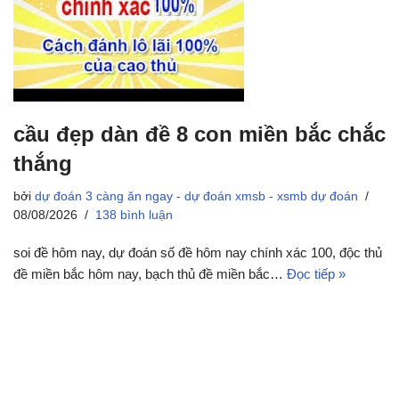
cầu đẹp dàn đề 8 con miền bắc chắc
thắng
bởi
dự đoán 3 càng ăn ngay - dự đoán xmsb - xsmb dự đoán
08/08/2026
138 bình luận
soi đề hôm nay, dự đoán số đề hôm nay chính xác 100, độc thủ
đề miền bắc hôm nay, bạch thủ đề miền bắc…
Đọc tiếp »