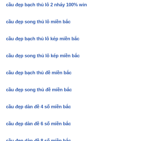
cầu đẹp bạch thủ lô 2 nháy 100% win
cầu đẹp song thủ lô miền bắc
cầu đẹp bạch thủ lô kép miền bắc
cầu đẹp song thủ lô kép miền bắc
cầu đẹp bạch thủ đề miền bắc
cầu đẹp song thủ đề miền bắc
cầu đẹp dàn đề 4 số miền bắc
cầu đẹp dàn đề 6 số miền bắc
cầu đẹp dàn đề 8 số miền bắc