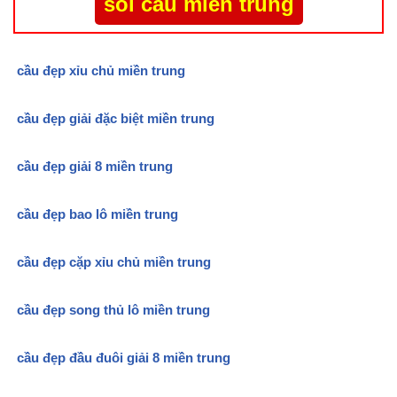
soi cầu miền trung
cầu đẹp xỉu chủ miền trung
cầu đẹp giải đặc biệt miền trung
cầu đẹp giải 8 miền trung
cầu đẹp bao lô miền trung
cầu đẹp cặp xỉu chủ miền trung
cầu đẹp song thủ lô miền trung
cầu đẹp đầu đuôi giải 8 miền trung