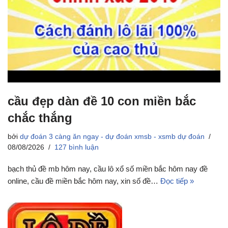
cầu đẹp dàn đề 10 con miền bắc
chắc thắng
bởi
dự đoán 3 càng ăn ngay - dự đoán xmsb - xsmb dự đoán
08/08/2026
127 bình luận
bạch thủ đề mb hôm nay, cầu lô xổ số miền bắc hôm nay đề
online, cầu đề miền bắc hôm nay, xin số đề…
Đọc tiếp »