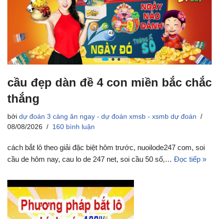
cầu đẹp dàn đề 4 con miền bắc chắc
thắng
bởi
dự đoán 3 càng ăn ngay - dự đoán xmsb - xsmb dự đoán
08/08/2026
160 bình luận
cách bắt lô theo giải đặc biệt hôm trước, nuoilode247 com, soi
cầu de hôm nay, cau lo de 247 net, soi cầu 50 số,…
Đọc tiếp »