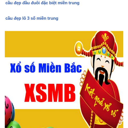
cầu đẹp đầu đuôi đặc biệt miền trung
cầu đẹp lô 3 số miền trung