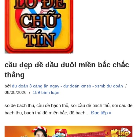
cầu đẹp đề đầu đuôi miền bắc chắc
thắng
bởi
dự đoán 3 càng ăn ngay - dự đoán xmsb - xsmb dự đoán
08/08/2026
159 bình luận
so de bach thu, cầu đề bạch thủ, soi cầu đề bạch thủ, soi cau de
bach thu, bạch thủ đề miền bắc, đề bạch…
Đọc tiếp »