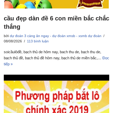
cầu đẹp dàn đề 6 con miền bắc chắc
thắng
bởi
dự đoán 3 càng ăn ngay - dự đoán xmsb - xsmb dự đoán
08/08/2026
113 bình luận
soicầulôđề, bạch thủ de hôm nay, bach thu de, bạch thu de,
bạch thủ đề, bạch thủ đề hôm nay, bạch thủ de miền bắc,…
Đọc
tiếp »