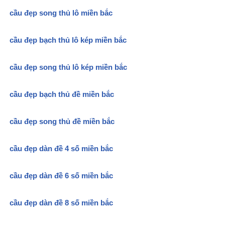
cầu đẹp song thủ lô miền bắc
cầu đẹp bạch thủ lô kép miền bắc
cầu đẹp song thủ lô kép miền bắc
cầu đẹp bạch thủ đề miền bắc
cầu đẹp song thủ đề miền bắc
cầu đẹp dàn đề 4 số miền bắc
cầu đẹp dàn đề 6 số miền bắc
cầu đẹp dàn đề 8 số miền bắc