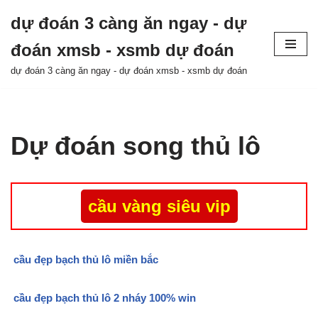
dự đoán 3 càng ăn ngay - dự
Chuyển
đoán xmsb - xsmb dự đoán
tới
nội
dự đoán 3 càng ăn ngay - dự đoán xmsb - xsmb dự đoán
dung
Dự đoán song thủ lô
cầu vàng siêu vip
cầu đẹp bạch thủ lô miền bắc
cầu đẹp bạch thủ lô 2 nháy 100% win