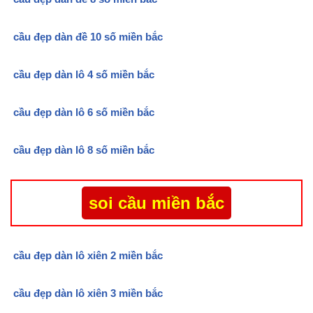
cầu đẹp dàn đề 10 số miền bắc
cầu đẹp dàn lô 4 số miền bắc
cầu đẹp dàn lô 6 số miền bắc
cầu đẹp dàn lô 8 số miền bắc
soi cầu miền bắc
cầu đẹp dàn lô xiên 2 miền bắc
cầu đẹp dàn lô xiên 3 miền bắc