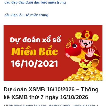
cầu đẹp đầu đuôi đặc biệt miền trung
cầu đẹp lô 3 số miền trung
Dự đoán XSMB 16/10/2026 – Thống
kê XSMB thứ 7 ngày 16/10/2026
bởi
dự đoán 3 càng ăn ngay - dự đoán xmsb - xsmb dự đoán