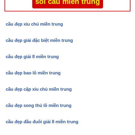
soi cầu miền trung
cầu đẹp xỉu chủ miền trung
cầu đẹp giải đặc biệt miền trung
cầu đẹp giải 8 miền trung
cầu đẹp bao lô miền trung
cầu đẹp cặp xỉu chủ miền trung
cầu đẹp song thủ lô miền trung
cầu đẹp đầu đuôi giải 8 miền trung