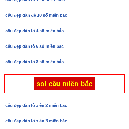
cầu đẹp dàn đề 10 số miền bắc
cầu đẹp dàn lô 4 số miền bắc
cầu đẹp dàn lô 6 số miền bắc
cầu đẹp dàn lô 8 số miền bắc
soi cầu miền bắc
cầu đẹp dàn lô xiên 2 miền bắc
cầu đẹp dàn lô xiên 3 miền bắc