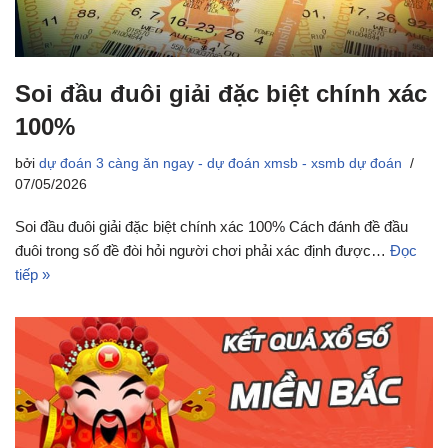
Soi đầu đuôi giải đặc biệt chính xác
100%
bởi
dự đoán 3 càng ăn ngay - dự đoán xmsb - xsmb dự đoán
07/05/2026
Soi đầu đuôi giải đặc biệt chính xác 100% Cách đánh đề đầu
đuôi trong số đề đòi hỏi người chơi phải xác định được…
Đọc
tiếp »