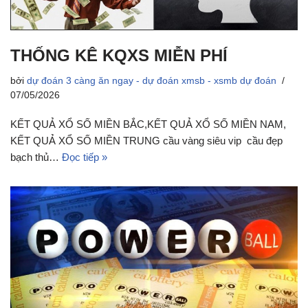
THỐNG KÊ KQXS MIỄN PHÍ
bởi
dự đoán 3 càng ăn ngay - dự đoán xmsb - xsmb dự đoán
07/05/2026
KẾT QUẢ XỔ SỐ MIỀN BẮC,KẾT QUẢ XỔ SỐ MIỀN NAM,
KẾT QUẢ XỔ SỐ MIỀN TRUNG cầu vàng siêu vip cầu đẹp
bạch thủ…
Đọc tiếp »