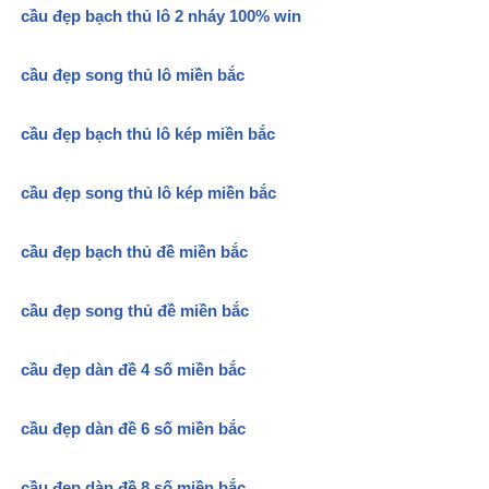
cầu đẹp bạch thủ lô 2 nháy 100% win
cầu đẹp song thủ lô miền bắc
cầu đẹp bạch thủ lô kép miền bắc
cầu đẹp song thủ lô kép miền bắc
cầu đẹp bạch thủ đề miền bắc
cầu đẹp song thủ đề miền bắc
cầu đẹp dàn đề 4 số miền bắc
cầu đẹp dàn đề 6 số miền bắc
cầu đẹp dàn đề 8 số miền bắc