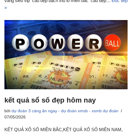
vàng siêu vip cầu đẹp bạch thủ lô miền bắc cầu đẹp…
Đọc tiếp
»
kết quả sổ số đẹp hôm nay
bởi
dự đoán 3 càng ăn ngay - dự đoán xmsb - xsmb dự đoán
07/05/2026
KẾT QUẢ XỔ SỐ MIỀN BẮC,KẾT QUẢ XỔ SỐ MIỀN NAM,