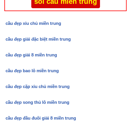
soi cầu miền trung
cầu đẹp xỉu chủ miền trung
cầu đẹp giải đặc biệt miền trung
cầu đẹp giải 8 miền trung
cầu đẹp bao lô miền trung
cầu đẹp cặp xỉu chủ miền trung
cầu đẹp song thủ lô miền trung
cầu đẹp đầu đuôi giải 8 miền trung