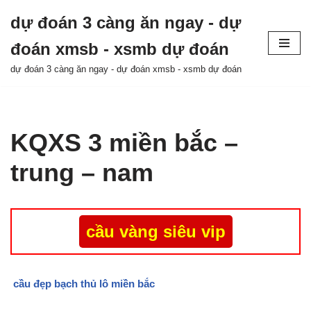
dự đoán 3 càng ăn ngay - dự
Chuyển
đoán xmsb - xsmb dự đoán
tới
nội
dự đoán 3 càng ăn ngay - dự đoán xmsb - xsmb dự đoán
dung
KQXS 3 miền bắc –
trung – nam
cầu vàng siêu vip
cầu đẹp bạch thủ lô miền bắc