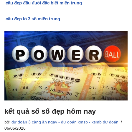
cầu đẹp đầu đuôi đặc biệt miền trung
cầu đẹp lô 3 số miền trung
kết quả sổ số đẹp hôm nay
bởi
dự đoán 3 càng ăn ngay - dự đoán xmsb - xsmb dự đoán
06/05/2026