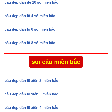
cầu đẹp dàn đề 10 số miền bắc
cầu đẹp dàn lô 4 số miền bắc
cầu đẹp dàn lô 6 số miền bắc
cầu đẹp dàn lô 8 số miền bắc
soi cầu miền bắc
cầu đẹp dàn lô xiên 2 miền bắc
cầu đẹp dàn lô xiên 3 miền bắc
cầu đẹp dàn lô xiên 4 miền bắc