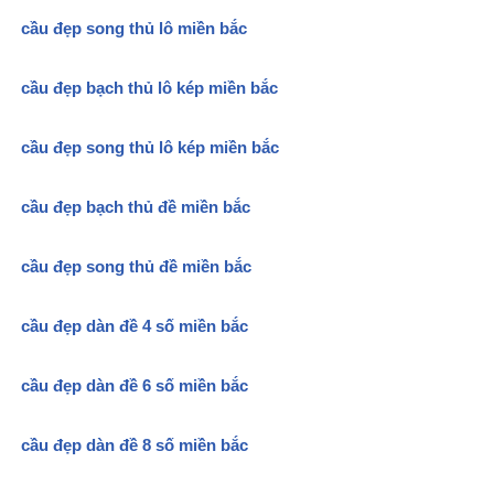
cầu đẹp song thủ lô miền bắc
cầu đẹp bạch thủ lô kép miền bắc
cầu đẹp song thủ lô kép miền bắc
cầu đẹp bạch thủ đề miền bắc
cầu đẹp song thủ đề miền bắc
cầu đẹp dàn đề 4 số miền bắc
cầu đẹp dàn đề 6 số miền bắc
cầu đẹp dàn đề 8 số miền bắc