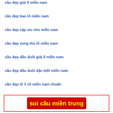
cầu đẹp giải 8 miền nam
cầu đẹp bao lô miền nam
cầu đẹp cặp xỉu chủ miền nam
cầu đẹp song thủ lô miền nam
cầu đẹp đầu đuôi giải 8 miền nam
cầu đẹp đầu đuôi đặc biệt miền nam
cầu đẹp lô 3 số miền nam chuẩn
soi cầu miền trung