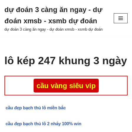
dự đoán 3 càng ăn ngay - dự
Chuyển
đoán xmsb - xsmb dự đoán
tới
nội
dự đoán 3 càng ăn ngay - dự đoán xmsb - xsmb dự đoán
dung
lô kép 247 khung 3 ngày
cầu vàng siêu vip
cầu đẹp bạch thủ lô miền bắc
cầu đẹp bạch thủ lô 2 nháy 100% win