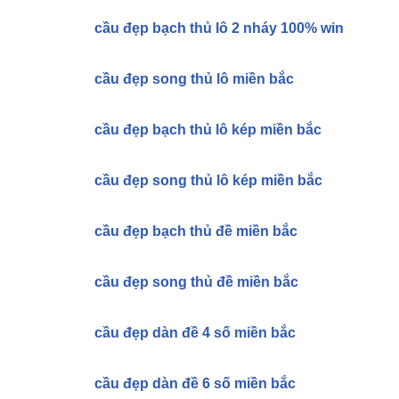
cầu đẹp bạch thủ lô 2 nháy 100% win
cầu đẹp song thủ lô miền bắc
cầu đẹp bạch thủ lô kép miền bắc
cầu đẹp song thủ lô kép miền bắc
cầu đẹp bạch thủ đề miền bắc
cầu đẹp song thủ đề miền bắc
cầu đẹp dàn đề 4 số miền bắc
cầu đẹp dàn đề 6 số miền bắc