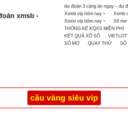
dự đoán 3 càng ăn ngay – dự 
Xsmb víp hôm nay
Xsmb c
đoán xmsb -
Xsmn víp hôm nay
Sổ mơ 
THỐNG KÊ KQXS MIỄN PHÍ
KẾT QUẢ XỔ SỐ
VIETLOT
SỔ MƠ
QUAY THỬ
SỐ
cầu vàng siêu vip