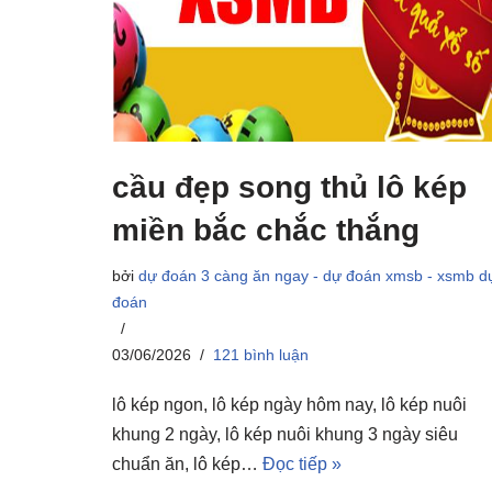
cầu đẹp song thủ lô kép
miền bắc chắc thắng
bởi
dự đoán 3 càng ăn ngay - dự đoán xmsb - xsmb d
đoán
03/06/2026
121 bình luận
lô kép ngon, lô kép ngày hôm nay, lô kép nuôi
khung 2 ngày, lô kép nuôi khung 3 ngày siêu
chuẩn ăn, lô kép…
Đọc tiếp »