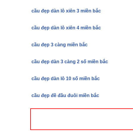
cầu đẹp dàn lô xiên 3 miền bắc
cầu đẹp dàn lô xiên 4 miền bắc
cầu đẹp 3 càng miền bắc
cầu đẹp dàn 3 càng 2 số miền bắc
cầu đẹp dàn lô 10 số miền bắc
cầu đẹp đề đầu đuôi miền bắc