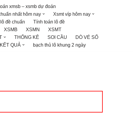
đoán xmsb – xsmb dự đoán
huẩn nhất hôm nay
Xsmt víp hôm nay
lô đề chuẩn
Tính toán lô đề
XSMB
XSMN
XSMT
T
THỐNG KÊ
SOI CẦU
DÒ VÉ SỐ
 KẾT QUẢ
bạch thủ lô khung 2 ngày