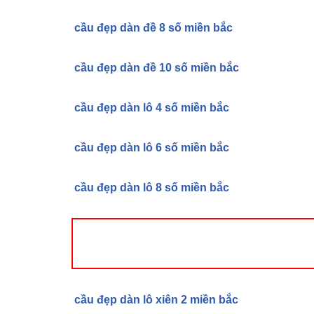
cầu đẹp dàn đề 8 số miền bắc
cầu đẹp dàn đề 10 số miền bắc
cầu đẹp dàn lô 4 số miền bắc
cầu đẹp dàn lô 6 số miền bắc
cầu đẹp dàn lô 8 số miền bắc
cầu đẹp dàn lô xiên 2 miền bắc