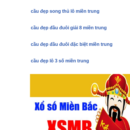
cầu đẹp song thủ lô miền trung
cầu đẹp đầu đuôi giải 8 miền trung
cầu đẹp đầu đuôi đặc biệt miền trung
cầu đẹp lô 3 số miền trung