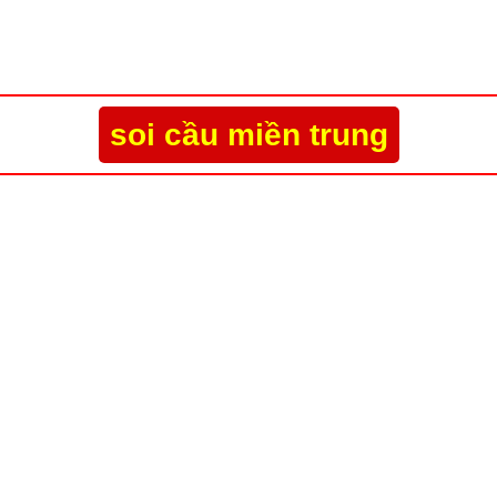
soi cầu miền trung