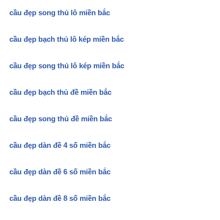
cầu đẹp song thủ lô miền bắc
cầu đẹp bạch thủ lô kép miền bắc
cầu đẹp song thủ lô kép miền bắc
cầu đẹp bạch thủ đề miền bắc
cầu đẹp song thủ đề miền bắc
cầu đẹp dàn đề 4 số miền bắc
cầu đẹp dàn đề 6 số miền bắc
cầu đẹp dàn đề 8 số miền bắc