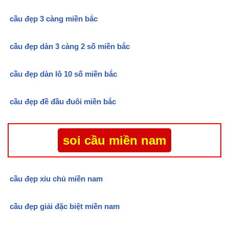
cầu đẹp 3 càng miền bắc
cầu đẹp dàn 3 càng 2 số miền bắc
cầu đẹp dàn lô 10 số miền bắc
cầu đẹp đề đầu đuôi miền bắc
soi cầu miền nam
cầu đẹp xỉu chủ miền nam
cầu đẹp giải đặc biệt miền nam