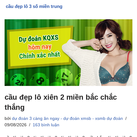
cầu đẹp lô 3 số miền trung
cầu đẹp lô xiên 2 miền bắc chắc
thắng
bởi
dự đoán 3 càng ăn ngay - dự đoán xmsb - xsmb dự đoán
09/08/2026
163 bình luận