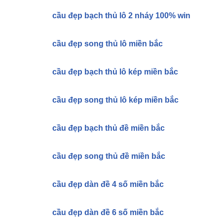
cầu đẹp bạch thủ lô 2 nháy 100% win
cầu đẹp song thủ lô miền bắc
cầu đẹp bạch thủ lô kép miền bắc
cầu đẹp song thủ lô kép miền bắc
cầu đẹp bạch thủ đề miền bắc
cầu đẹp song thủ đề miền bắc
cầu đẹp dàn đề 4 số miền bắc
cầu đẹp dàn đề 6 số miền bắc