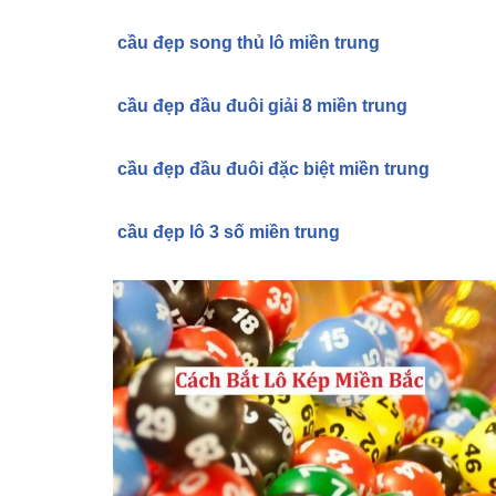
cầu đẹp song thủ lô miền trung
cầu đẹp đầu đuôi giải 8 miền trung
cầu đẹp đầu đuôi đặc biệt miền trung
cầu đẹp lô 3 số miền trung