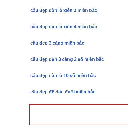
cầu đẹp dàn lô xiên 3 miền bắc
cầu đẹp dàn lô xiên 4 miền bắc
cầu đẹp 3 càng miền bắc
cầu đẹp dàn 3 càng 2 số miền bắc
cầu đẹp dàn lô 10 số miền bắc
cầu đẹp đề đầu đuôi miền bắc