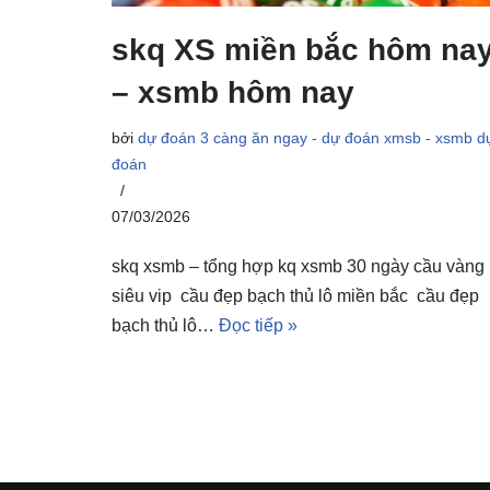
skq XS miền bắc hôm na
– xsmb hôm nay
bởi
dự đoán 3 càng ăn ngay - dự đoán xmsb - xsmb d
đoán
07/03/2026
skq xsmb – tổng hợp kq xsmb 30 ngày cầu vàng
siêu vip cầu đẹp bạch thủ lô miền bắc cầu đẹp
bạch thủ lô…
Đọc tiếp »