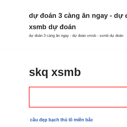
dự đoán 3 càng ăn ngay - dự 
Chuyển
tới
xsmb dự đoán
nội
dự đoán 3 càng ăn ngay - dự đoán xmsb - xsmb dự đoán
dung
skq xsmb
cầu đẹp bạch thủ lô miền bắc