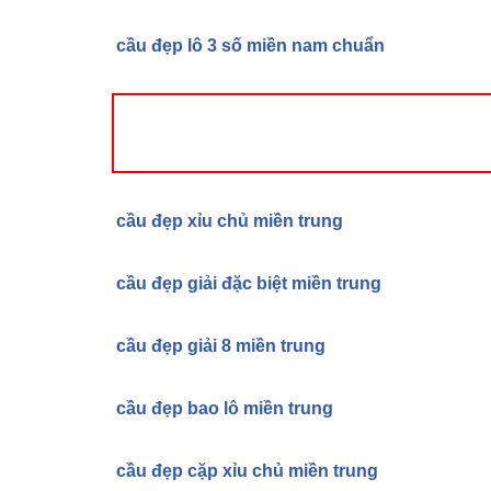
cầu đẹp lô 3 số miền nam chuẩn
cầu đẹp xỉu chủ miền trung
cầu đẹp giải đặc biệt miền trung
cầu đẹp giải 8 miền trung
cầu đẹp bao lô miền trung
cầu đẹp cặp xỉu chủ miền trung