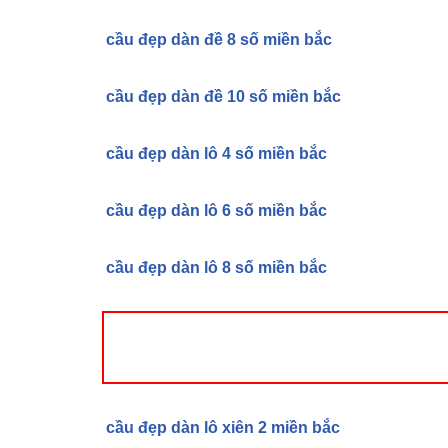
cầu đẹp dàn đề 8 số miền bắc
cầu đẹp dàn đề 10 số miền bắc
cầu đẹp dàn lô 4 số miền bắc
cầu đẹp dàn lô 6 số miền bắc
cầu đẹp dàn lô 8 số miền bắc
cầu đẹp dàn lô xiên 2 miền bắc