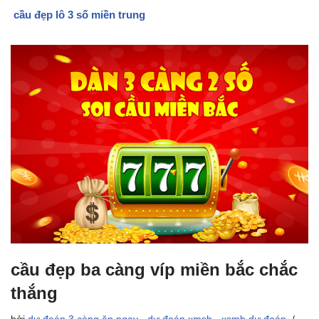
cầu đẹp lô 3 số miền trung
cầu đẹp ba càng víp miền bắc chắc
thắng