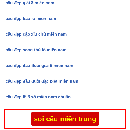
cầu đẹp giải 8 miền nam
cầu đẹp bao lô miền nam
cầu đẹp cặp xỉu chủ miền nam
cầu đẹp song thủ lô miền nam
cầu đẹp đầu đuôi giải 8 miền nam
cầu đẹp đầu đuôi đặc biệt miền nam
cầu đẹp lô 3 số miền nam chuẩn
soi cầu miền trung