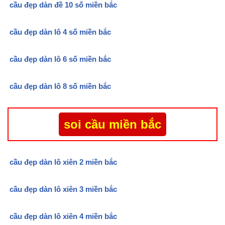
cầu đẹp dàn đề 10 số miền bắc
cầu đẹp dàn lô 4 số miền bắc
cầu đẹp dàn lô 6 số miền bắc
cầu đẹp dàn lô 8 số miền bắc
soi cầu miền bắc
cầu đẹp dàn lô xiên 2 miền bắc
cầu đẹp dàn lô xiên 3 miền bắc
cầu đẹp dàn lô xiên 4 miền bắc