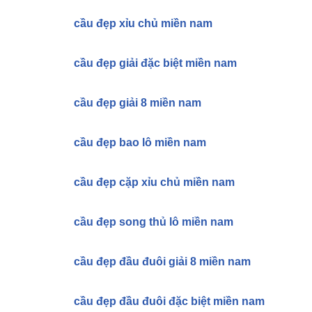
cầu đẹp xỉu chủ miền nam
cầu đẹp giải đặc biệt miền nam
cầu đẹp giải 8 miền nam
cầu đẹp bao lô miền nam
cầu đẹp cặp xỉu chủ miền nam
cầu đẹp song thủ lô miền nam
cầu đẹp đầu đuôi giải 8 miền nam
cầu đẹp đầu đuôi đặc biệt miền nam