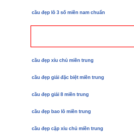
cầu đẹp lô 3 số miền nam chuẩn
cầu đẹp xỉu chủ miền trung
cầu đẹp giải đặc biệt miền trung
cầu đẹp giải 8 miền trung
cầu đẹp bao lô miền trung
cầu đẹp cặp xỉu chủ miền trung