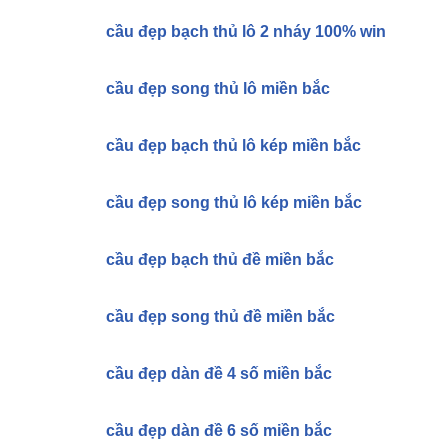
cầu đẹp bạch thủ lô 2 nháy 100% win
cầu đẹp song thủ lô miền bắc
cầu đẹp bạch thủ lô kép miền bắc
cầu đẹp song thủ lô kép miền bắc
cầu đẹp bạch thủ đề miền bắc
cầu đẹp song thủ đề miền bắc
cầu đẹp dàn đề 4 số miền bắc
cầu đẹp dàn đề 6 số miền bắc