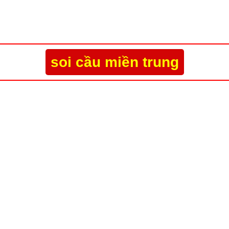
soi cầu miền trung