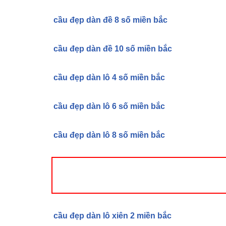
cầu đẹp dàn đề 8 số miền bắc
cầu đẹp dàn đề 10 số miền bắc
cầu đẹp dàn lô 4 số miền bắc
cầu đẹp dàn lô 6 số miền bắc
cầu đẹp dàn lô 8 số miền bắc
cầu đẹp dàn lô xiên 2 miền bắc