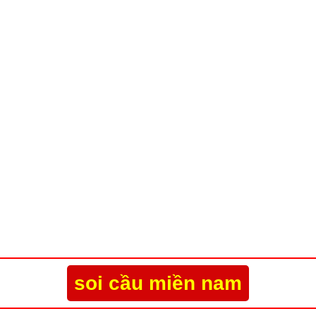
soi cầu miền nam