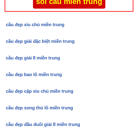
soi cầu miền trung
cầu đẹp xỉu chủ miền trung
cầu đẹp giải đặc biệt miền trung
cầu đẹp giải 8 miền trung
cầu đẹp bao lô miền trung
cầu đẹp cặp xỉu chủ miền trung
cầu đẹp song thủ lô miền trung
cầu đẹp đầu đuôi giải 8 miền trung