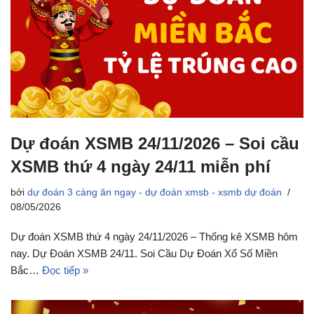
Dự đoán XSMB 24/11/2026 – Soi cầu
XSMB thứ 4 ngày 24/11 miễn phí
bởi
dự đoán 3 càng ăn ngay - dự đoán xmsb - xsmb dự đoán
08/05/2026
Dự đoán XSMB thứ 4 ngày 24/11/2026 – Thống kê XSMB hôm
nay. Dự Đoán XSMB 24/11. Soi Cầu Dự Đoán Xổ Số Miền
Bắc…
Đọc tiếp »