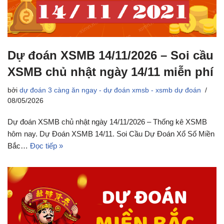
Dự đoán XSMB 14/11/2026 – Soi cầu
XSMB chủ nhật ngày 14/11 miễn phí
bởi
dự đoán 3 càng ăn ngay - dự đoán xmsb - xsmb dự đoán
08/05/2026
Dự đoán XSMB chủ nhật ngày 14/11/2026 – Thống kê XSMB
hôm nay. Dự Đoán XSMB 14/11. Soi Cầu Dự Đoán Xổ Số Miền
Bắc…
Đọc tiếp »