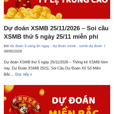
Dự đoán XSMB 25/11/2026 – Soi cầu
XSMB thứ 5 ngày 25/11 miễn phí
bởi
dự đoán 3 càng ăn ngay - dự đoán xmsb - xsmb dự đoán
08/05/2026
Dự đoán XSMB thứ 5 ngày 25/11/2026 – Thống kê XSMB hôm
nay. Dự Đoán XSMB 25/11. Soi Cầu Dự Đoán Xổ Số Miền
Bắc…
Đọc tiếp »