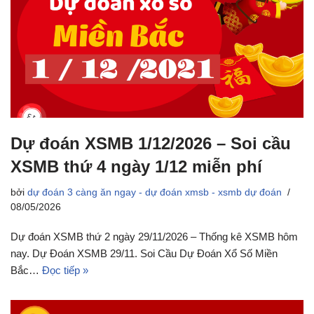
Dự đoán XSMB 1/12/2026 – Soi cầu
XSMB thứ 4 ngày 1/12 miễn phí
bởi
dự đoán 3 càng ăn ngay - dự đoán xmsb - xsmb dự đoán
08/05/2026
Dự đoán XSMB thứ 2 ngày 29/11/2026 – Thống kê XSMB hôm
nay. Dự Đoán XSMB 29/11. Soi Cầu Dự Đoán Xổ Số Miền
Bắc…
Đọc tiếp »