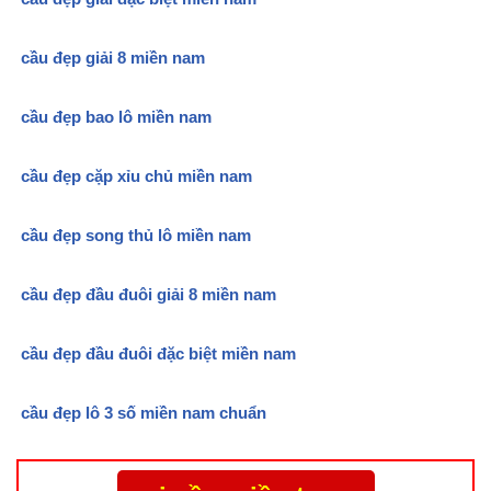
cầu đẹp giải 8 miền nam
cầu đẹp bao lô miền nam
cầu đẹp cặp xỉu chủ miền nam
cầu đẹp song thủ lô miền nam
cầu đẹp đầu đuôi giải 8 miền nam
cầu đẹp đầu đuôi đặc biệt miền nam
cầu đẹp lô 3 số miền nam chuẩn