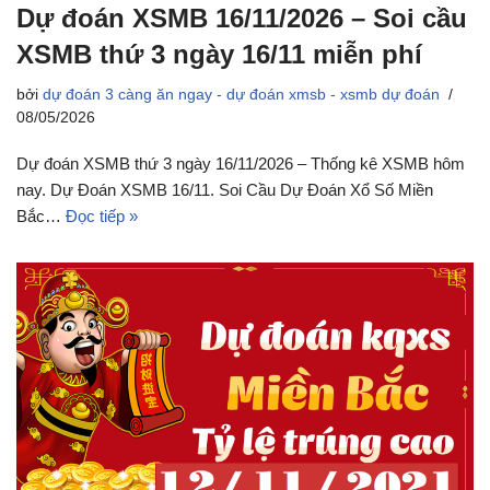
Dự đoán XSMB 16/11/2026 – Soi cầu
XSMB thứ 3 ngày 16/11 miễn phí
bởi
dự đoán 3 càng ăn ngay - dự đoán xmsb - xsmb dự đoán
08/05/2026
Dự đoán XSMB thứ 3 ngày 16/11/2026 – Thống kê XSMB hôm
nay. Dự Đoán XSMB 16/11. Soi Cầu Dự Đoán Xổ Số Miền
Bắc…
Đọc tiếp »