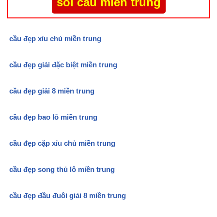
soi cầu miền trung
cầu đẹp xỉu chủ miền trung
cầu đẹp giải đặc biệt miền trung
cầu đẹp giải 8 miền trung
cầu đẹp bao lô miền trung
cầu đẹp cặp xỉu chủ miền trung
cầu đẹp song thủ lô miền trung
cầu đẹp đầu đuôi giải 8 miền trung