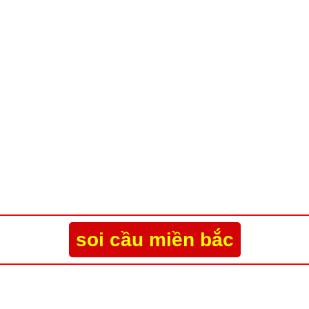
soi cầu miền bắc