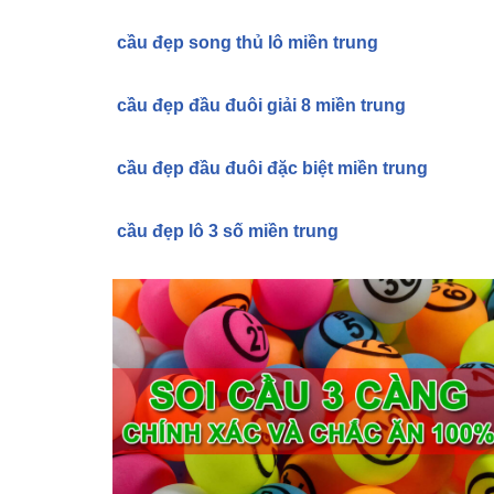
cầu đẹp song thủ lô miền trung
cầu đẹp đầu đuôi giải 8 miền trung
cầu đẹp đầu đuôi đặc biệt miền trung
cầu đẹp lô 3 số miền trung