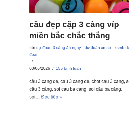
cầu đẹp cặp 3 càng víp
miền bắc chắc thắng
bởi
dự đoán 3 càng ăn ngay - dự đoán xmsb - xsmb d
đoán
03/06/2026
155 bình luận
cầu 3 cang de, cau 3 cang de, chot cau 3 cang, s
cầu 3 càng, soi cau ba cang, soi cầu ba càng,
soi…
Đọc tiếp »