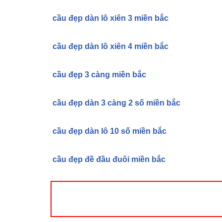
cầu đẹp dàn lô xiên 3 miền bắc
cầu đẹp dàn lô xiên 4 miền bắc
cầu đẹp 3 càng miền bắc
cầu đẹp dàn 3 càng 2 số miền bắc
cầu đẹp dàn lô 10 số miền bắc
cầu đẹp đề đầu đuôi miền bắc