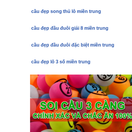
cầu đẹp song thủ lô miền trung
cầu đẹp đầu đuôi giải 8 miền trung
cầu đẹp đầu đuôi đặc biệt miền trung
cầu đẹp lô 3 số miền trung