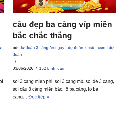
cầu đẹp ba càng víp miền
bắc chắc thắng
ự
bởi
dự đoán 3 càng ăn ngay - dự đoán xmsb - xsmb dự
đoán
03/06/2026
152 bình luận
oi
soi 3 cang mien phi, soi 3 cang mb, soi de 3 cang,
soi cầu 3 càng miền bắc, lô ba càng, lo ba
cang…
Đọc tiếp »