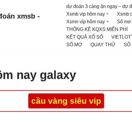
dự đoán 3 càng ăn ngay – dự 
Xsmb víp hôm nay
Xsmb c
đoán xmsb -
Xsmn víp hôm nay
Sổ mơ 
THỐNG KÊ KQXS MIỄN PHÍ
KẾT QUẢ XỔ SỐ
VIETLOT
SỔ MƠ
QUAY THỬ
SỐ
ôm nay galaxy
cầu vàng siêu vip