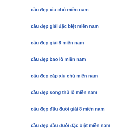
cầu đẹp xỉu chủ miền nam
cầu đẹp giải đặc biệt miền nam
cầu đẹp giải 8 miền nam
cầu đẹp bao lô miền nam
cầu đẹp cặp xỉu chủ miền nam
cầu đẹp song thủ lô miền nam
cầu đẹp đầu đuôi giải 8 miền nam
cầu đẹp đầu đuôi đặc biệt miền nam