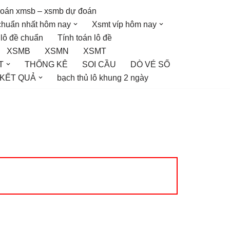
đoán xmsb – xsmb dự đoán
huẩn nhất hôm nay
Xsmt víp hôm nay
lô đề chuẩn
Tính toán lô đề
XSMB
XSMN
XSMT
T
THỐNG KÊ
SOI CẦU
DÒ VÉ SỐ
 KẾT QUẢ
bạch thủ lô khung 2 ngày