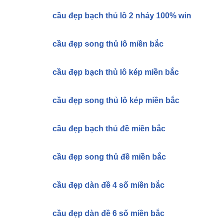
cầu đẹp bạch thủ lô 2 nháy 100% win
cầu đẹp song thủ lô miền bắc
cầu đẹp bạch thủ lô kép miền bắc
cầu đẹp song thủ lô kép miền bắc
cầu đẹp bạch thủ đề miền bắc
cầu đẹp song thủ đề miền bắc
cầu đẹp dàn đề 4 số miền bắc
cầu đẹp dàn đề 6 số miền bắc