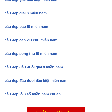
cầu đẹp giải 8 miền nam
cầu đẹp bao lô miền nam
cầu đẹp cặp xỉu chủ miền nam
cầu đẹp song thủ lô miền nam
cầu đẹp đầu đuôi giải 8 miền nam
cầu đẹp đầu đuôi đặc biệt miền nam
cầu đẹp lô 3 số miền nam chuẩn