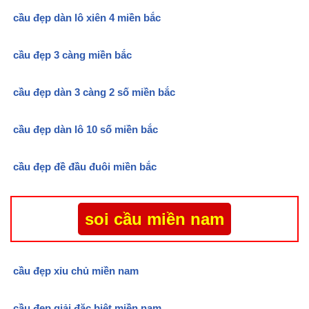
cầu đẹp dàn lô xiên 4 miền bắc
cầu đẹp 3 càng miền bắc
cầu đẹp dàn 3 càng 2 số miền bắc
cầu đẹp dàn lô 10 số miền bắc
cầu đẹp đề đầu đuôi miền bắc
soi cầu miền nam
cầu đẹp xỉu chủ miền nam
cầu đẹp giải đặc biệt miền nam