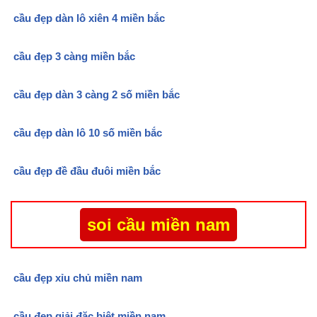
cầu đẹp dàn lô xiên 4 miền bắc
cầu đẹp 3 càng miền bắc
cầu đẹp dàn 3 càng 2 số miền bắc
cầu đẹp dàn lô 10 số miền bắc
cầu đẹp đề đầu đuôi miền bắc
soi cầu miền nam
cầu đẹp xỉu chủ miền nam
cầu đẹp giải đặc biệt miền nam