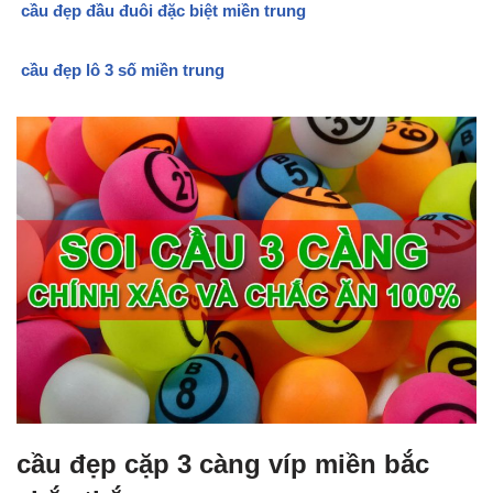
cầu đẹp đầu đuôi đặc biệt miền trung
cầu đẹp lô 3 số miền trung
cầu đẹp cặp 3 càng víp miền bắc