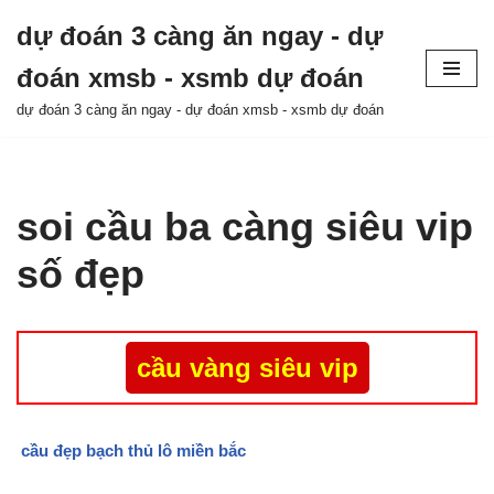
dự đoán 3 càng ăn ngay - dự
Chuyển
đoán xmsb - xsmb dự đoán
tới
nội
dự đoán 3 càng ăn ngay - dự đoán xmsb - xsmb dự đoán
dung
soi cầu ba càng siêu vip
số đẹp
cầu vàng siêu vip
cầu đẹp bạch thủ lô miền bắc