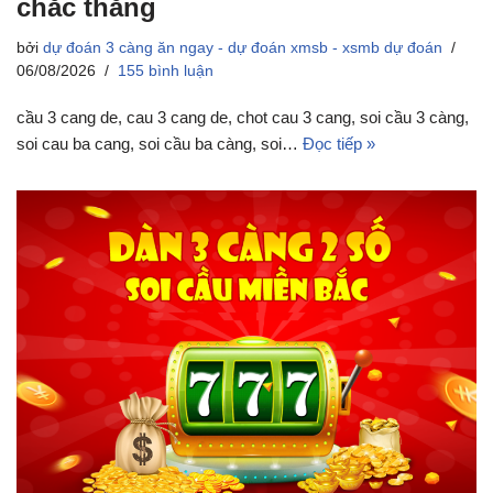
chắc thắng
bởi
dự đoán 3 càng ăn ngay - dự đoán xmsb - xsmb dự đoán
06/08/2026
155 bình luận
cầu 3 cang de, cau 3 cang de, chot cau 3 cang, soi cầu 3 càng,
soi cau ba cang, soi cầu ba càng, soi…
Đọc tiếp »