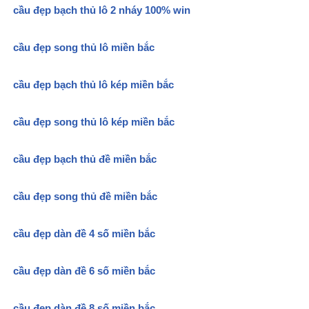
cầu đẹp bạch thủ lô 2 nháy 100% win
cầu đẹp song thủ lô miền bắc
cầu đẹp bạch thủ lô kép miền bắc
cầu đẹp song thủ lô kép miền bắc
cầu đẹp bạch thủ đề miền bắc
cầu đẹp song thủ đề miền bắc
cầu đẹp dàn đề 4 số miền bắc
cầu đẹp dàn đề 6 số miền bắc
cầu đẹp dàn đề 8 số miền bắc