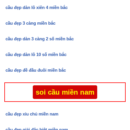
cầu đẹp dàn lô xiên 4 miền bắc
cầu đẹp 3 càng miền bắc
cầu đẹp dàn 3 càng 2 số miền bắc
cầu đẹp dàn lô 10 số miền bắc
cầu đẹp đề đầu đuôi miền bắc
soi cầu miền nam
cầu đẹp xỉu chủ miền nam
cầu đẹp giải đặc biệt miền nam