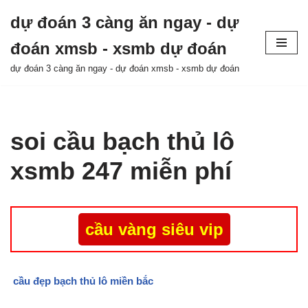
dự đoán 3 càng ăn ngay - dự
Chuyển
đoán xmsb - xsmb dự đoán
tới
nội
dự đoán 3 càng ăn ngay - dự đoán xmsb - xsmb dự đoán
dung
soi cầu bạch thủ lô
xsmb 247 miễn phí
cầu vàng siêu vip
cầu đẹp bạch thủ lô miền bắc