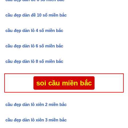
cầu đẹp dàn đề 10 số miền bắc
cầu đẹp dàn lô 4 số miền bắc
cầu đẹp dàn lô 6 số miền bắc
cầu đẹp dàn lô 8 số miền bắc
soi cầu miền bắc
cầu đẹp dàn lô xiên 2 miền bắc
cầu đẹp dàn lô xiên 3 miền bắc