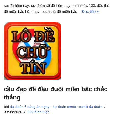
soi đề hôm nay, dự đoán số đề hôm nay chính xác 100, độc thủ
đề miền bắc hôm nay, bạch thủ đề miền bắc…
Đọc tiếp »
cầu đẹp đề đầu đuôi miền bắc chắc
thắng
bởi
dự đoán 3 càng ăn ngay - dự đoán xmsb - xsmb dự đoán
09/08/2026
159 bình luận