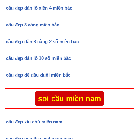
cầu đẹp dàn lô xiên 4 miền bắc
cầu đẹp 3 càng miền bắc
cầu đẹp dàn 3 càng 2 số miền bắc
cầu đẹp dàn lô 10 số miền bắc
cầu đẹp đề đầu đuôi miền bắc
soi cầu miền nam
cầu đẹp xỉu chủ miền nam
cầu đẹp giải đặc biệt miền nam