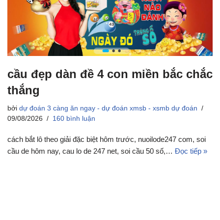
cầu đẹp dàn đề 4 con miền bắc chắc
thắng
bởi
dự đoán 3 càng ăn ngay - dự đoán xmsb - xsmb dự đoán
09/08/2026
160 bình luận
cách bắt lô theo giải đặc biệt hôm trước, nuoilode247 com, soi
cầu de hôm nay, cau lo de 247 net, soi cầu 50 số,…
Đọc tiếp »