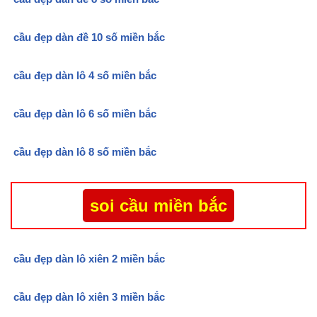
cầu đẹp dàn đề 10 số miền bắc
cầu đẹp dàn lô 4 số miền bắc
cầu đẹp dàn lô 6 số miền bắc
cầu đẹp dàn lô 8 số miền bắc
soi cầu miền bắc
cầu đẹp dàn lô xiên 2 miền bắc
cầu đẹp dàn lô xiên 3 miền bắc