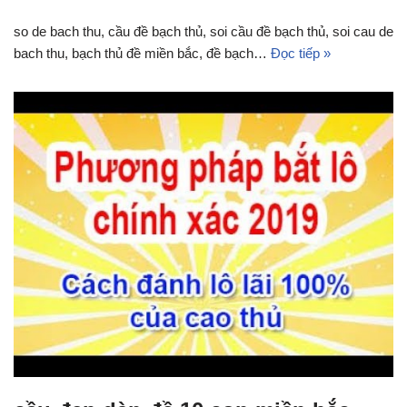
so de bach thu, cầu đề bạch thủ, soi cầu đề bạch thủ, soi cau de
bach thu, bạch thủ đề miền bắc, đề bạch…
Đọc tiếp »