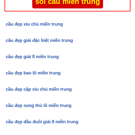
soi cầu miền trung
cầu đẹp xỉu chủ miền trung
cầu đẹp giải đặc biệt miền trung
cầu đẹp giải 8 miền trung
cầu đẹp bao lô miền trung
cầu đẹp cặp xỉu chủ miền trung
cầu đẹp song thủ lô miền trung
cầu đẹp đầu đuôi giải 8 miền trung