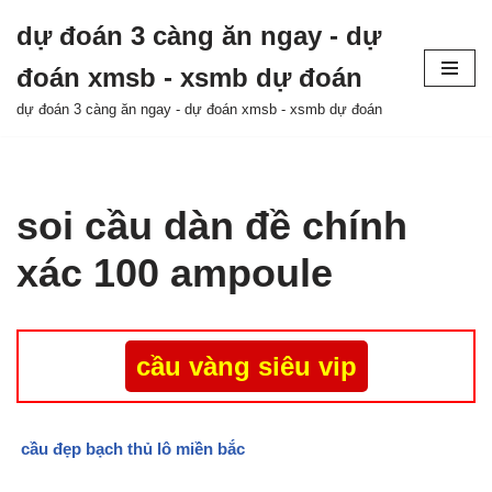
dự đoán 3 càng ăn ngay - dự
Chuyển
đoán xmsb - xsmb dự đoán
tới
nội
dự đoán 3 càng ăn ngay - dự đoán xmsb - xsmb dự đoán
dung
soi cầu dàn đề chính
xác 100 ampoule
cầu vàng siêu vip
cầu đẹp bạch thủ lô miền bắc