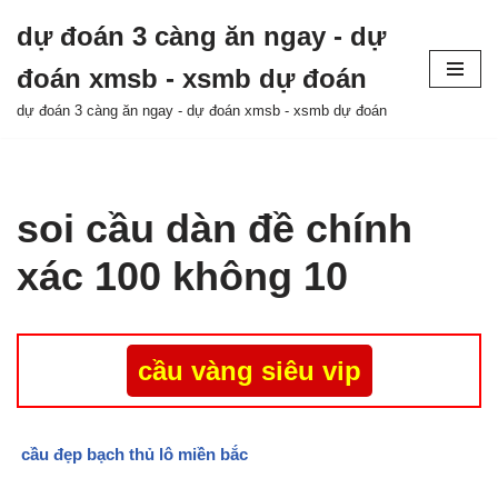
dự đoán 3 càng ăn ngay - dự
Chuyển
đoán xmsb - xsmb dự đoán
tới
nội
dự đoán 3 càng ăn ngay - dự đoán xmsb - xsmb dự đoán
dung
soi cầu dàn đề chính
xác 100 không 10
cầu vàng siêu vip
cầu đẹp bạch thủ lô miền bắc