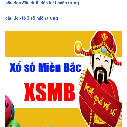
cầu đẹp đầu đuôi đặc biệt miền trung
cầu đẹp lô 3 số miền trung