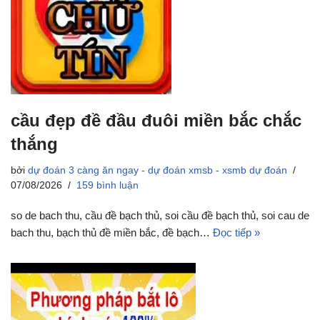
cầu đẹp đề đầu đuôi miền bắc chắc
thắng
bởi
dự đoán 3 càng ăn ngay - dự đoán xmsb - xsmb dự đoán
07/08/2026
159 bình luận
so de bach thu, cầu đề bạch thủ, soi cầu đề bạch thủ, soi cau de
bach thu, bạch thủ đề miền bắc, đề bạch…
Đọc tiếp »