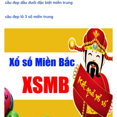
cầu đẹp đầu đuôi đặc biệt miền trung
cầu đẹp lô 3 số miền trung