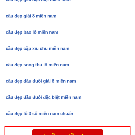
cầu đẹp giải 8 miền nam
cầu đẹp bao lô miền nam
cầu đẹp cặp xỉu chủ miền nam
cầu đẹp song thủ lô miền nam
cầu đẹp đầu đuôi giải 8 miền nam
cầu đẹp đầu đuôi đặc biệt miền nam
cầu đẹp lô 3 số miền nam chuẩn