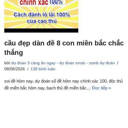
cầu đẹp dàn đề 8 con miền bắc chắc
thắng
bởi
dự đoán 3 càng ăn ngay - dự đoán xmsb - xsmb dự đoán
08/08/2026
138 bình luận
soi đề hôm nay, dự đoán số đề hôm nay chính xác 100, độc thủ
đề miền bắc hôm nay, bạch thủ đề miền bắc…
Đọc tiếp »