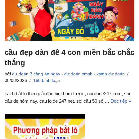
cầu đẹp dàn đề 4 con miền bắc chắc
thắng
bởi
dự đoán 3 càng ăn ngay - dự đoán xmsb - xsmb dự đoán
08/08/2026
160 bình luận
cách bắt lô theo giải đặc biệt hôm trước, nuoilode247 com, soi
cầu de hôm nay, cau lo de 247 net, soi cầu 50 số,…
Đọc tiếp »