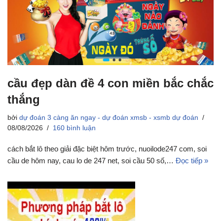
cầu đẹp dàn đề 4 con miền bắc chắc
thắng
bởi
dự đoán 3 càng ăn ngay - dự đoán xmsb - xsmb dự đoán
08/08/2026
160 bình luận
cách bắt lô theo giải đặc biệt hôm trước, nuoilode247 com, soi
cầu de hôm nay, cau lo de 247 net, soi cầu 50 số,…
Đọc tiếp »