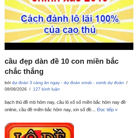
cầu đẹp dàn đề 10 con miền bắc
chắc thắng
bởi
dự đoán 3 càng ăn ngay - dự đoán xmsb - xsmb dự đoán
08/08/2026
127 bình luận
bạch thủ đề mb hôm nay, cầu lô xổ số miền bắc hôm nay đề
online, cầu đề miền bắc hôm nay, xin số đề…
Đọc tiếp »