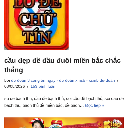
cầu đẹp đề đầu đuôi miền bắc chắc
thắng
bởi
dự đoán 3 càng ăn ngay - dự đoán xmsb - xsmb dự đoán
08/08/2026
159 bình luận
so de bach thu, cầu đề bạch thủ, soi cầu đề bạch thủ, soi cau de
bach thu, bạch thủ đề miền bắc, đề bạch…
Đọc tiếp »