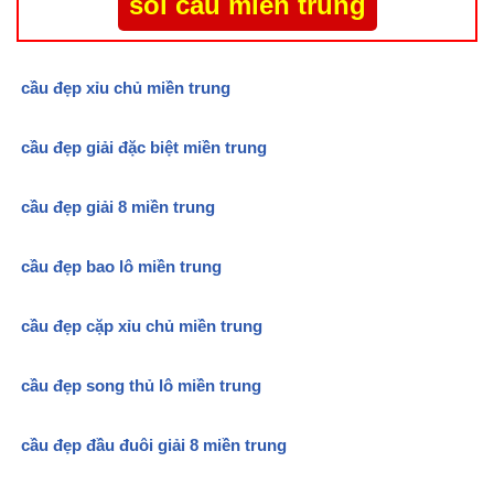
soi cầu miền trung
cầu đẹp xỉu chủ miền trung
cầu đẹp giải đặc biệt miền trung
cầu đẹp giải 8 miền trung
cầu đẹp bao lô miền trung
cầu đẹp cặp xỉu chủ miền trung
cầu đẹp song thủ lô miền trung
cầu đẹp đầu đuôi giải 8 miền trung