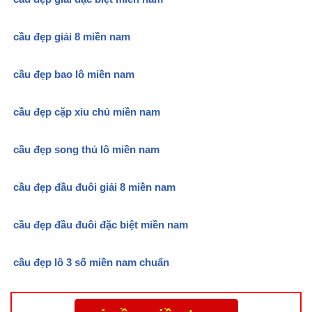
cầu đẹp giải 8 miền nam
cầu đẹp bao lô miền nam
cầu đẹp cặp xỉu chủ miền nam
cầu đẹp song thủ lô miền nam
cầu đẹp đầu đuôi giải 8 miền nam
cầu đẹp đầu đuôi đặc biệt miền nam
cầu đẹp lô 3 số miền nam chuẩn