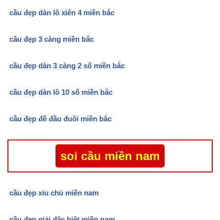
cầu đẹp dàn lô xiên 4 miền bắc
cầu đẹp 3 càng miền bắc
cầu đẹp dàn 3 càng 2 số miền bắc
cầu đẹp dàn lô 10 số miền bắc
cầu đẹp đề đầu đuôi miền bắc
soi cầu miền nam
cầu đẹp xỉu chủ miền nam
cầu đẹp giải đặc biệt miền nam