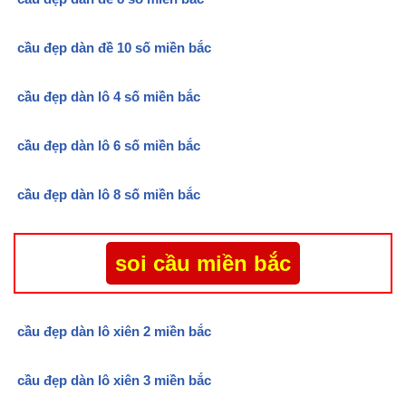
cầu đẹp dàn đề 10 số miền bắc
cầu đẹp dàn lô 4 số miền bắc
cầu đẹp dàn lô 6 số miền bắc
cầu đẹp dàn lô 8 số miền bắc
soi cầu miền bắc
cầu đẹp dàn lô xiên 2 miền bắc
cầu đẹp dàn lô xiên 3 miền bắc