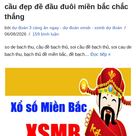
cầu đẹp đề đầu đuôi miền bắc chắc
thắng
bởi
dự đoán 3 càng ăn ngay - dự đoán xmsb - xsmb dự đoán
06/08/2026
159 bình luận
so de bach thu, cầu đề bạch thủ, soi cầu đề bạch thủ, soi cau de
bach thu, bạch thủ đề miền bắc, đề bạch…
Đọc tiếp »