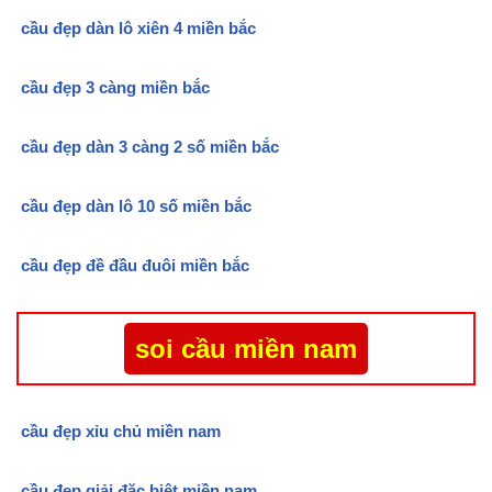
cầu đẹp dàn lô xiên 4 miền bắc
cầu đẹp 3 càng miền bắc
cầu đẹp dàn 3 càng 2 số miền bắc
cầu đẹp dàn lô 10 số miền bắc
cầu đẹp đề đầu đuôi miền bắc
soi cầu miền nam
cầu đẹp xỉu chủ miền nam
cầu đẹp giải đặc biệt miền nam