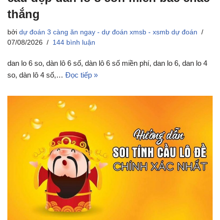
thắng
bởi
dự đoán 3 càng ăn ngay - dự đoán xmsb - xsmb dự đoán
07/08/2026
144 bình luận
dan lo 6 so, dàn lô 6 số, dàn lô 6 số miền phí, dan lo 6, dan lo 4
so, dàn lô 4 số,…
Đọc tiếp »