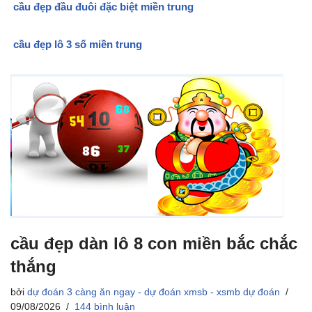
cầu đẹp đầu đuôi đặc biệt miền trung
cầu đẹp lô 3 số miền trung
cầu đẹp dàn lô 8 con miền bắc chắc
thắng
bởi
dự đoán 3 càng ăn ngay - dự đoán xmsb - xsmb dự đoán
09/08/2026
144 bình luận