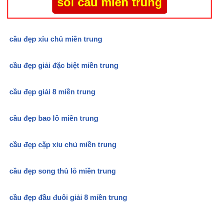
soi cầu miền trung
cầu đẹp xỉu chủ miền trung
cầu đẹp giải đặc biệt miền trung
cầu đẹp giải 8 miền trung
cầu đẹp bao lô miền trung
cầu đẹp cặp xỉu chủ miền trung
cầu đẹp song thủ lô miền trung
cầu đẹp đầu đuôi giải 8 miền trung