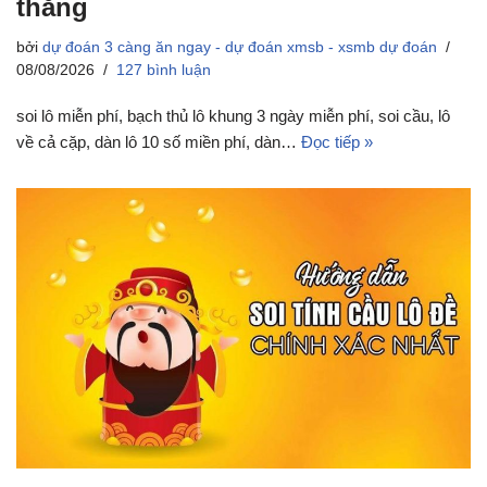
thắng
bởi
dự đoán 3 càng ăn ngay - dự đoán xmsb - xsmb dự đoán
08/08/2026
127 bình luận
soi lô miễn phí, bạch thủ lô khung 3 ngày miễn phí, soi cầu, lô
về cả cặp, dàn lô 10 số miền phí, dàn…
Đọc tiếp »