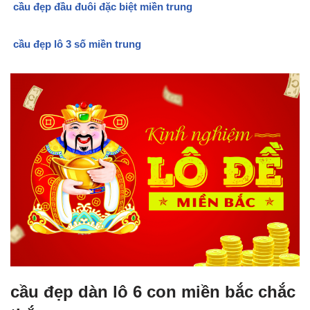
cầu đẹp đầu đuôi đặc biệt miền trung
cầu đẹp lô 3 số miền trung
cầu đẹp dàn lô 6 con miền bắc chắc