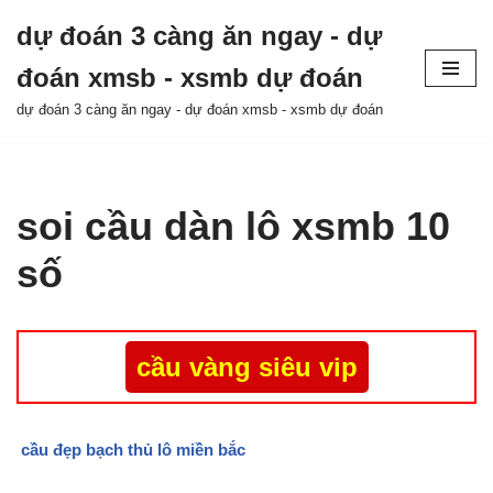
dự đoán 3 càng ăn ngay - dự
Chuyển
đoán xmsb - xsmb dự đoán
tới
nội
dự đoán 3 càng ăn ngay - dự đoán xmsb - xsmb dự đoán
dung
soi cầu dàn lô xsmb 10
số
cầu vàng siêu vip
cầu đẹp bạch thủ lô miền bắc