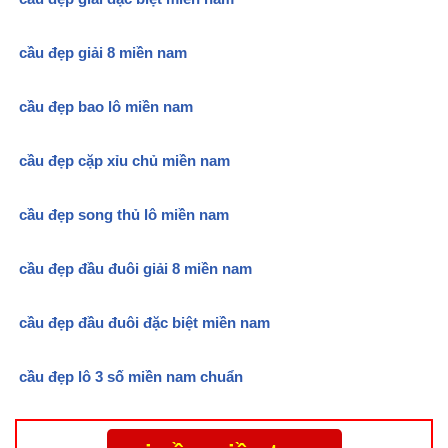
cầu đẹp giải 8 miền nam
cầu đẹp bao lô miền nam
cầu đẹp cặp xỉu chủ miền nam
cầu đẹp song thủ lô miền nam
cầu đẹp đầu đuôi giải 8 miền nam
cầu đẹp đầu đuôi đặc biệt miền nam
cầu đẹp lô 3 số miền nam chuẩn