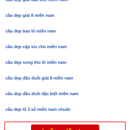
cầu đẹp giải 8 miền nam
cầu đẹp bao lô miền nam
cầu đẹp cặp xỉu chủ miền nam
cầu đẹp song thủ lô miền nam
cầu đẹp đầu đuôi giải 8 miền nam
cầu đẹp đầu đuôi đặc biệt miền nam
cầu đẹp lô 3 số miền nam chuẩn