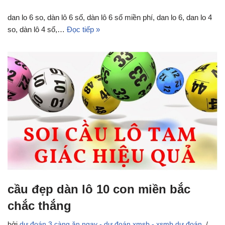
dan lo 6 so, dàn lô 6 số, dàn lô 6 số miền phí, dan lo 6, dan lo 4
so, dàn lô 4 số,…
Đọc tiếp »
cầu đẹp dàn lô 10 con miền bắc
chắc thắng
bởi
dự đoán 3 càng ăn ngay - dự đoán xmsb - xsmb dự đoán