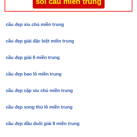
soi cầu miền trung
cầu đẹp xỉu chủ miền trung
cầu đẹp giải đặc biệt miền trung
cầu đẹp giải 8 miền trung
cầu đẹp bao lô miền trung
cầu đẹp cặp xỉu chủ miền trung
cầu đẹp song thủ lô miền trung
cầu đẹp đầu đuôi giải 8 miền trung