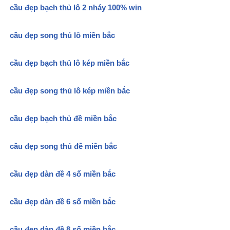
cầu đẹp bạch thủ lô 2 nháy 100% win
cầu đẹp song thủ lô miền bắc
cầu đẹp bạch thủ lô kép miền bắc
cầu đẹp song thủ lô kép miền bắc
cầu đẹp bạch thủ đề miền bắc
cầu đẹp song thủ đề miền bắc
cầu đẹp dàn đề 4 số miền bắc
cầu đẹp dàn đề 6 số miền bắc
cầu đẹp dàn đề 8 số miền bắc