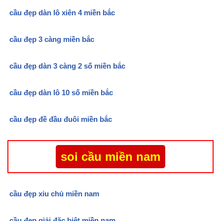
cầu đẹp dàn lô xiên 4 miền bắc
cầu đẹp 3 càng miền bắc
cầu đẹp dàn 3 càng 2 số miền bắc
cầu đẹp dàn lô 10 số miền bắc
cầu đẹp đề đầu đuôi miền bắc
soi cầu miền nam
cầu đẹp xỉu chủ miền nam
cầu đẹp giải đặc biệt miền nam