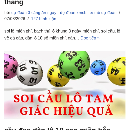
thắng
bởi
dự đoán 3 càng ăn ngay - dự đoán xmsb - xsmb dự đoán
07/08/2026
127 bình luận
soi lô miễn phí, bạch thủ lô khung 3 ngày miễn phí, soi cầu, lô
về cả cặp, dàn lô 10 số miền phí, dàn…
Đọc tiếp »