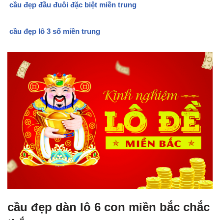
cầu đẹp đầu đuôi đặc biệt miền trung
cầu đẹp lô 3 số miền trung
cầu đẹp dàn lô 6 con miền bắc chắc