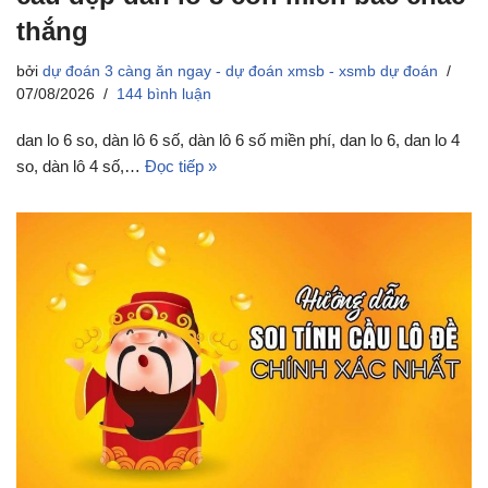
thắng
bởi
dự đoán 3 càng ăn ngay - dự đoán xmsb - xsmb dự đoán
07/08/2026
144 bình luận
dan lo 6 so, dàn lô 6 số, dàn lô 6 số miền phí, dan lo 6, dan lo 4
so, dàn lô 4 số,…
Đọc tiếp »