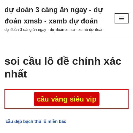
dự đoán 3 càng ăn ngay - dự
Chuyển
đoán xmsb - xsmb dự đoán
tới
nội
dự đoán 3 càng ăn ngay - dự đoán xmsb - xsmb dự đoán
dung
soi cầu lô đề chính xác
nhất
cầu vàng siêu vip
cầu đẹp bạch thủ lô miền bắc