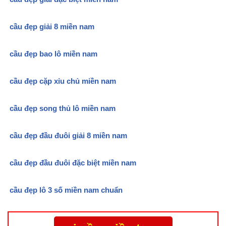
cầu đẹp giải 8 miền nam
cầu đẹp bao lô miền nam
cầu đẹp cặp xỉu chủ miền nam
cầu đẹp song thủ lô miền nam
cầu đẹp đầu đuôi giải 8 miền nam
cầu đẹp đầu đuôi đặc biệt miền nam
cầu đẹp lô 3 số miền nam chuẩn