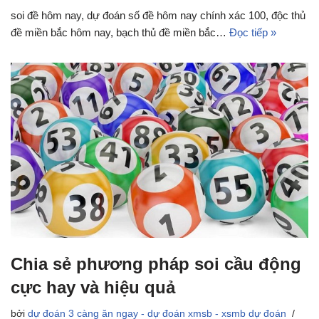
soi đề hôm nay, dự đoán số đề hôm nay chính xác 100, độc thủ
đề miền bắc hôm nay, bạch thủ đề miền bắc…
Đọc tiếp »
Chia sẻ phương pháp soi cầu động
cực hay và hiệu quả
bởi
dự đoán 3 càng ăn ngay - dự đoán xmsb - xsmb dự đoán