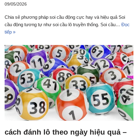
09/05/2026
Chia sẻ phương pháp soi cầu động cực hay và hiệu quả Soi
cầu động tương tự như soi cầu lô truyền thống. Soi cầu…
Đọc
tiếp »
cách đánh lô theo ngày hiệu quả –