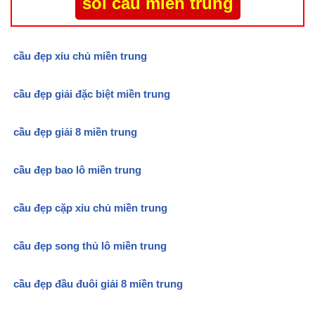
soi cầu miền trung
cầu đẹp xỉu chủ miền trung
cầu đẹp giải đặc biệt miền trung
cầu đẹp giải 8 miền trung
cầu đẹp bao lô miền trung
cầu đẹp cặp xỉu chủ miền trung
cầu đẹp song thủ lô miền trung
cầu đẹp đầu đuôi giải 8 miền trung