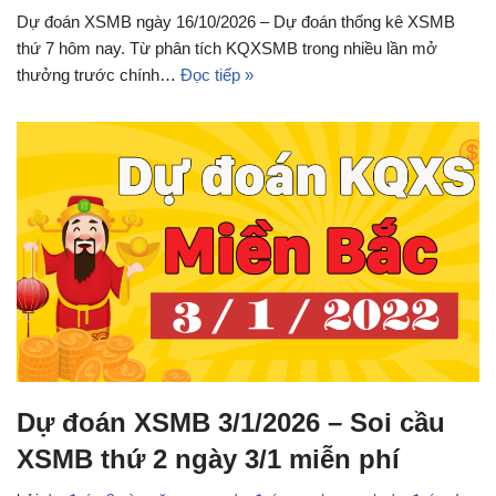
Dự đoán XSMB ngày 16/10/2026 – Dự đoán thống kê XSMB
thứ 7 hôm nay. Từ phân tích KQXSMB trong nhiều lần mở
thưởng trước chính…
Đọc tiếp »
Dự đoán XSMB 3/1/2026 – Soi cầu
XSMB thứ 2 ngày 3/1 miễn phí