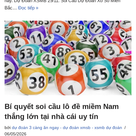
nay. Dự Đoán XSMB 29/11. Soi Cầu Dự Đoán Xổ Số Miền
Bắc…
Đọc tiếp »
Bí quyết soi cầu lô đề miềm Nam
thắng lớn tại nhà cái uy tín
bởi
dự đoán 3 càng ăn ngay - dự đoán xmsb - xsmb dự đoán
06/05/2026