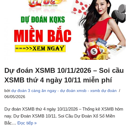
Dự đoán XSMB 10/11/2026 – Soi cầu
XSMB thứ 4 ngày 10/11 miễn phí
bởi
dự đoán 3 càng ăn ngay - dự đoán xmsb - xsmb dự đoán
06/05/2026
Dự đoán XSMB thứ 4 ngày 10/11/2026 – Thống kê XSMB hôm
nay. Dự Đoán XSMB 10/11. Soi Cầu Dự Đoán Xổ Số Miền
Bắc…
Đọc tiếp »