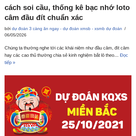
cách soi cầu, thống kê bạc nhớ loto
câm đầu đít chuẩn xác
bởi
dự đoán 3 càng ăn ngay - dự đoán xmsb - xsmb dự đoán
06/05/2026
Chúng ta thường nghe tới các khái niệm như đầu câm, đít câm
hay các cao thủ thường chia sẻ kinh nghiệm bắt lô theo…
Đọc
tiếp »