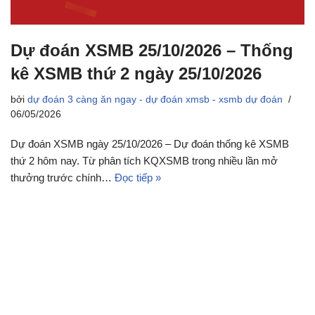
Dự đoán XSMB 25/10/2026 – Thống
kê XSMB thứ 2 ngày 25/10/2026
bởi
dự đoán 3 càng ăn ngay - dự đoán xmsb - xsmb dự đoán
06/05/2026
Dự đoán XSMB ngày 25/10/2026 – Dự đoán thống kê XSMB
thứ 2 hôm nay. Từ phân tích KQXSMB trong nhiều lần mở
thưởng trước chính…
Đọc tiếp »