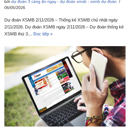
bởi
dự đoán 3 càng ăn ngay - dự đoán xmsb - xsmb dự đoán
06/05/2026
Dự đoán XSMB 2/11/2026 – Thống kê XSMB chủ nhật ngày
2/11/2026. Dự đoán XSMB ngày 2/11/2026 – Dự đoán thống kê
XSMB thứ 3…
Đọc tiếp »