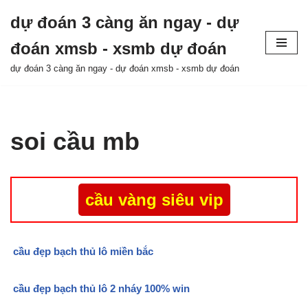
dự đoán 3 càng ăn ngay - dự
Chuyển
đoán xmsb - xsmb dự đoán
tới
nội
dự đoán 3 càng ăn ngay - dự đoán xmsb - xsmb dự đoán
dung
soi cầu mb
cầu vàng siêu vip
cầu đẹp bạch thủ lô miền bắc
cầu đẹp bạch thủ lô 2 nháy 100% win