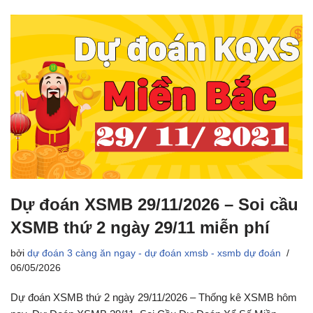
Dự đoán XSMB 29/11/2026 – Soi cầu
XSMB thứ 2 ngày 29/11 miễn phí
bởi
dự đoán 3 càng ăn ngay - dự đoán xmsb - xsmb dự đoán
06/05/2026
Dự đoán XSMB thứ 2 ngày 29/11/2026 – Thống kê XSMB hôm