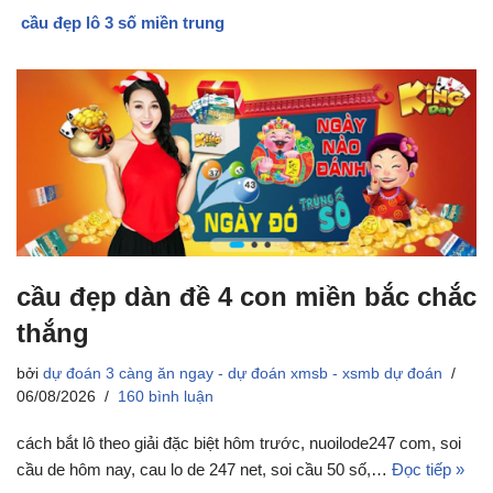
cầu đẹp lô 3 số miền trung
cầu đẹp dàn đề 4 con miền bắc chắc
thắng
bởi
dự đoán 3 càng ăn ngay - dự đoán xmsb - xsmb dự đoán
06/08/2026
160 bình luận
cách bắt lô theo giải đặc biệt hôm trước, nuoilode247 com, soi
cầu de hôm nay, cau lo de 247 net, soi cầu 50 số,…
Đọc tiếp »