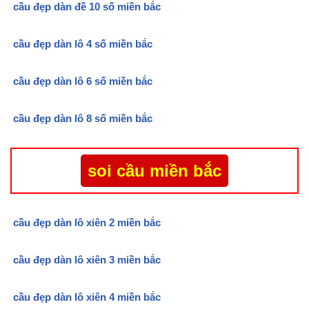
cầu đẹp dàn đề 10 số miền bắc
cầu đẹp dàn lô 4 số miền bắc
cầu đẹp dàn lô 6 số miền bắc
cầu đẹp dàn lô 8 số miền bắc
soi cầu miền bắc
cầu đẹp dàn lô xiên 2 miền bắc
cầu đẹp dàn lô xiên 3 miền bắc
cầu đẹp dàn lô xiên 4 miền bắc