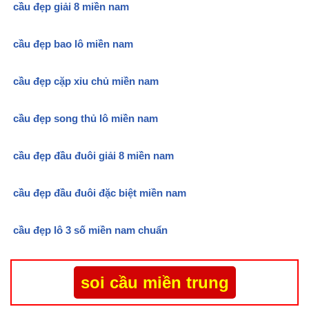
cầu đẹp giải 8 miền nam
cầu đẹp bao lô miền nam
cầu đẹp cặp xỉu chủ miền nam
cầu đẹp song thủ lô miền nam
cầu đẹp đầu đuôi giải 8 miền nam
cầu đẹp đầu đuôi đặc biệt miền nam
cầu đẹp lô 3 số miền nam chuẩn
soi cầu miền trung