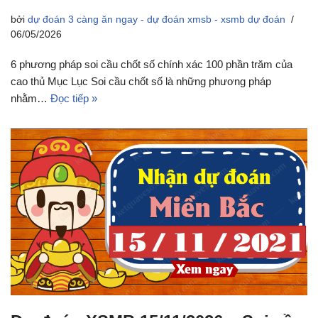
bởi
dự đoán 3 càng ăn ngay - dự đoán xmsb - xsmb dự đoán
06/05/2026
6 phương pháp soi cầu chốt số chính xác 100 phần trăm của
cao thủ Mục Lục Soi cầu chốt số là những phương pháp
nhằm…
Đọc tiếp »