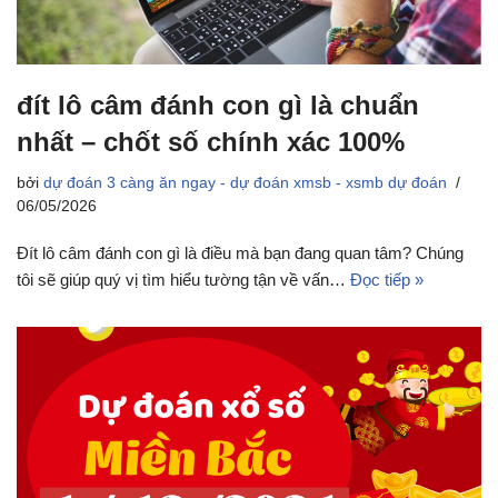
đít lô câm đánh con gì là chuẩn
nhất – chốt số chính xác 100%
bởi
dự đoán 3 càng ăn ngay - dự đoán xmsb - xsmb dự đoán
06/05/2026
Đít lô câm đánh con gì là điều mà bạn đang quan tâm? Chúng
tôi sẽ giúp quý vị tìm hiểu tường tận về vấn…
Đọc tiếp »