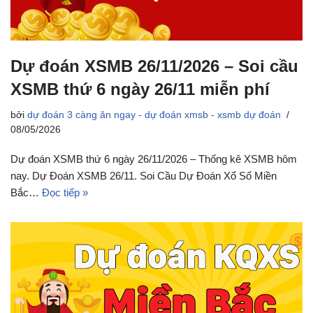
Dự đoán XSMB 26/11/2026 – Soi cầu
XSMB thứ 6 ngày 26/11 miễn phí
bởi
dự đoán 3 càng ăn ngay - dự đoán xmsb - xsmb dự đoán
08/05/2026
Dự đoán XSMB thứ 6 ngày 26/11/2026 – Thống kê XSMB hôm
nay. Dự Đoán XSMB 26/11. Soi Cầu Dự Đoán Xổ Số Miền
Bắc…
Đọc tiếp »