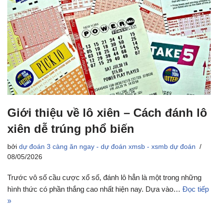
Giới thiệu về lô xiên – Cách đánh lô
xiên dễ trúng phổ biến
bởi
dự đoán 3 càng ăn ngay - dự đoán xmsb - xsmb dự đoán
08/05/2026
Trước vô số cầu cược xổ số, đánh lô hẳn là một trong những
hình thức có phần thắng cao nhất hiện nay. Dựa vào…
Đọc tiếp
»