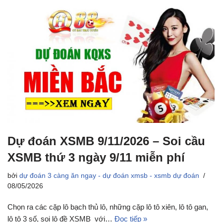
Dự đoán XSMB 9/11/2026 – Soi cầu
XSMB thứ 3 ngày 9/11 miễn phí
bởi
dự đoán 3 càng ăn ngay - dự đoán xmsb - xsmb dự đoán
08/05/2026
Chọn ra các cặp lô bạch thủ lô, những cặp lô tô xiên, lô tô gan,
lô tô 3 số, soi lô đề XSMB với…
Đọc tiếp »