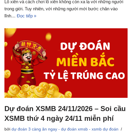
Lô xiên và cách chơi lô xiên không còn xa lạ với những người
trong giới. Tuy nhiên, với những người mới bước chân vào
lĩnh…
Đọc tiếp »
Dự đoán XSMB 24/11/2026 – Soi cầu
XSMB thứ 4 ngày 24/11 miễn phí
bởi
dự đoán 3 càng ăn ngay - dự đoán xmsb - xsmb dự đoán