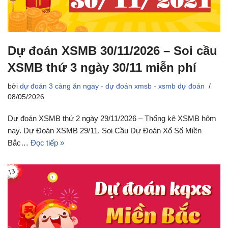
Dự đoán XSMB 30/11/2026 – Soi cầu
XSMB thứ 3 ngày 30/11 miễn phí
bởi
dự đoán 3 càng ăn ngay - dự đoán xmsb - xsmb dự đoán
08/05/2026
Dự đoán XSMB thứ 2 ngày 29/11/2026 – Thống kê XSMB hôm
nay. Dự Đoán XSMB 29/11. Soi Cầu Dự Đoán Xổ Số Miền
Bắc…
Đọc tiếp »