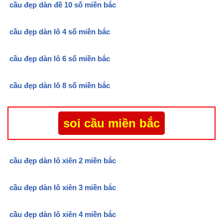
cầu đẹp dàn đề 10 số miền bắc
cầu đẹp dàn lô 4 số miền bắc
cầu đẹp dàn lô 6 số miền bắc
cầu đẹp dàn lô 8 số miền bắc
soi cầu miền bắc
cầu đẹp dàn lô xiên 2 miền bắc
cầu đẹp dàn lô xiên 3 miền bắc
cầu đẹp dàn lô xiên 4 miền bắc