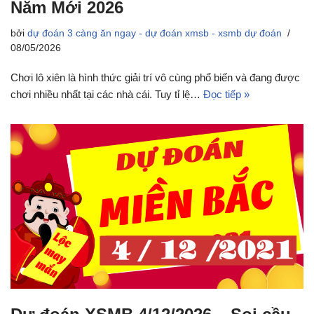
Năm Mới 2026
bởi
dự đoán 3 càng ăn ngay - dự đoán xmsb - xsmb dự đoán
08/05/2026
Chơi lô xiên là hình thức giải trí vô cùng phổ biến và đang được
chơi nhiều nhất tại các nhà cái. Tuy tỉ lệ…
Đọc tiếp »