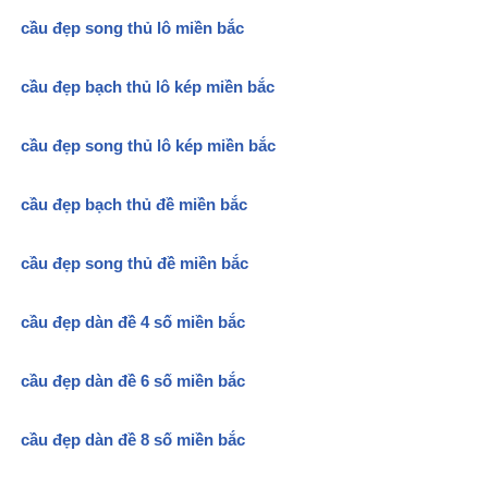
cầu đẹp song thủ lô miền bắc
cầu đẹp bạch thủ lô kép miền bắc
cầu đẹp song thủ lô kép miền bắc
cầu đẹp bạch thủ đề miền bắc
cầu đẹp song thủ đề miền bắc
cầu đẹp dàn đề 4 số miền bắc
cầu đẹp dàn đề 6 số miền bắc
cầu đẹp dàn đề 8 số miền bắc