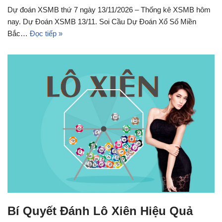
Dự đoán XSMB thứ 7 ngày 13/11/2026 – Thống kê XSMB hôm
nay. Dự Đoán XSMB 13/11. Soi Cầu Dự Đoán Xổ Số Miền
Bắc…
Đọc tiếp »
Bí Quyết Đánh Lô Xiên Hiệu Quả