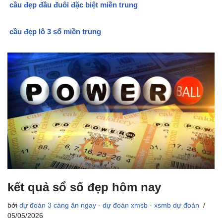
cầu đẹp đầu đuôi đặc biệt miền trung
cầu đẹp lô 3 số miền trung
kết quả sổ số đẹp hôm nay
bởi
dự đoán 3 càng ăn ngay - dự đoán xmsb - xsmb dự đoán
05/05/2026