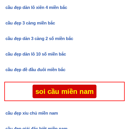
cầu đẹp dàn lô xiên 4 miền bắc
cầu đẹp 3 càng miền bắc
cầu đẹp dàn 3 càng 2 số miền bắc
cầu đẹp dàn lô 10 số miền bắc
cầu đẹp đề đầu đuôi miền bắc
soi cầu miền nam
cầu đẹp xỉu chủ miền nam
cầu đẹp giải đặc biệt miền nam