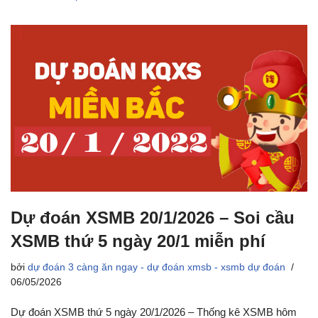
Dự đoán XSMB 20/1/2026 – Soi cầu
XSMB thứ 5 ngày 20/1 miễn phí
bởi
dự đoán 3 càng ăn ngay - dự đoán xmsb - xsmb dự đoán
06/05/2026
Dự đoán XSMB thứ 5 ngày 20/1/2026 – Thống kê XSMB hôm