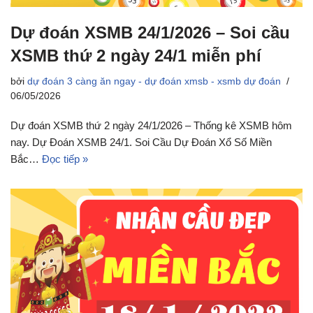
Dự đoán XSMB 24/1/2026 – Soi cầu
XSMB thứ 2 ngày 24/1 miễn phí
bởi
dự đoán 3 càng ăn ngay - dự đoán xmsb - xsmb dự đoán
06/05/2026
Dự đoán XSMB thứ 2 ngày 24/1/2026 – Thống kê XSMB hôm
nay. Dự Đoán XSMB 24/1. Soi Cầu Dự Đoán Xổ Số Miền
Bắc…
Đọc tiếp »