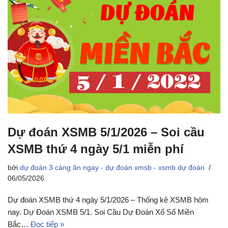
Dự đoán XSMB 5/1/2026 – Soi cầu
XSMB thứ 4 ngày 5/1 miễn phí
bởi
dự đoán 3 càng ăn ngay - dự đoán xmsb - xsmb dự đoán
06/05/2026
Dự đoán XSMB thứ 4 ngày 5/1/2026 – Thống kê XSMB hôm
nay. Dự Đoán XSMB 5/1. Soi Cầu Dự Đoán Xổ Số Miền
Bắc…
Đọc tiếp »