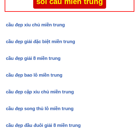
soi cầu miền trung
cầu đẹp xỉu chủ miền trung
cầu đẹp giải đặc biệt miền trung
cầu đẹp giải 8 miền trung
cầu đẹp bao lô miền trung
cầu đẹp cặp xỉu chủ miền trung
cầu đẹp song thủ lô miền trung
cầu đẹp đầu đuôi giải 8 miền trung