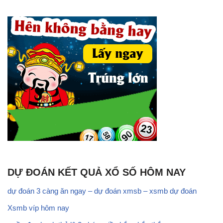
DỰ ĐOÁN KẾT QUẢ XỔ SỐ HÔM NAY
dự đoán 3 càng ăn ngay – dự đoán xmsb – xsmb dự đoán
Xsmb víp hôm nay