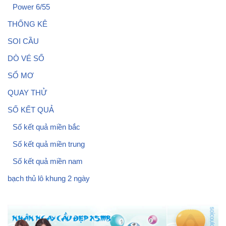
Power 6/55
THỐNG KÊ
SOI CẦU
DÒ VÉ SỐ
SỔ MƠ
QUAY THỬ
SỐ KẾT QUẢ
Số kết quả miền bắc
Số kết quả miền trung
Số kết quả miền nam
bạch thủ lô khung 2 ngày