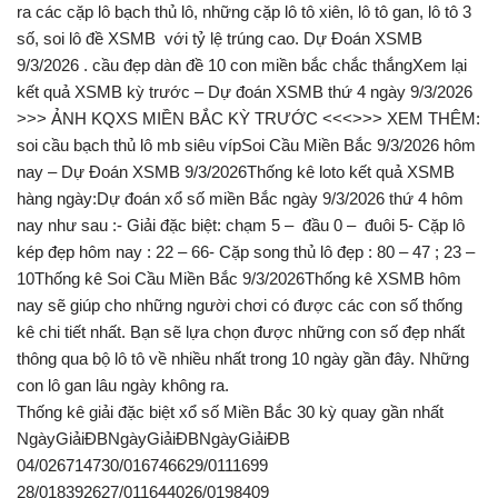
ra các cặp lô bạch thủ lô, những cặp lô tô xiên, lô tô gan, lô tô 3
số, soi lô đề XSMB với tỷ lệ trúng cao. Dự Đoán XSMB
9/3/2026 . cầu đẹp dàn đề 10 con miền bắc chắc thắngXem lại
kết quả XSMB kỳ trước – Dự đoán XSMB thứ 4 ngày 9/3/2026
>>> ẢNH KQXS MIỀN BẮC KỲ TRƯỚC <<<>>> XEM THÊM:
soi cầu bạch thủ lô mb siêu vípSoi Cầu Miền Bắc 9/3/2026 hôm
nay – Dự Đoán XSMB 9/3/2026Thống kê loto kết quả XSMB
hàng ngày:Dự đoán xổ số miền Bắc ngày 9/3/2026 thứ 4 hôm
nay như sau :- Giải đặc biệt: chạm 5 – đầu 0 – đuôi 5- Cặp lô
kép đẹp hôm nay : 22 – 66- Cặp song thủ lô đẹp : 80 – 47 ; 23 –
10Thống kê Soi Cầu Miền Bắc 9/3/2026Thống kê XSMB hôm
nay sẽ giúp cho những người chơi có được các con số thống
kê chi tiết nhất. Bạn sẽ lựa chọn được những con số đẹp nhất
thông qua bộ lô tô về nhiều nhất trong 10 ngày gần đây. Những
con lô gan lâu ngày không ra.
Thống kê giải đặc biệt xổ số Miền Bắc 30 kỳ quay gần nhất
NgàyGiảiĐBNgàyGiảiĐBNgàyGiảiĐB
04/026714730/016746629/0111699
28/018392627/011644026/0198409