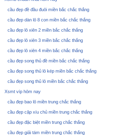
cầu đẹp đề đầu đuôi miền bắc chắc thắng
cầu đẹp dàn lô 8 con miền bắc chắc thắng
cầu đẹp lô xiên 2 miền bắc chắc thắng
cầu đẹp lô xiên 3 miền bắc chắc thắng
cầu đẹp lô xiên 4 miền bắc chắc thắng
cầu đẹp song thủ đề miền bắc chắc thắng
cầu đẹp song thủ lô kép miền bắc chắc thắng
cầu đẹp song thủ lô miền bắc chắc thắng
Xsmt víp hôm nay
cầu đẹp bao lô miền trung chắc thắng
cầu đẹp cặp xíu chủ miền trung chắc thắng
cầu đẹp đặc biệt miền trung chắc thắng
cầu đẹp giải tám miền trung chắc thắng