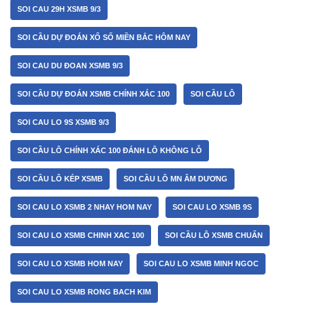
SOI CAU 29H XSMB 9/3
SOI CẦU DỰ ĐOÁN XỔ SỐ MIỀN BẮC HÔM NAY
SOI CAU DU ĐOAN XSMB 9/3
SOI CẦU DỰ ĐOÁN XSMB CHÍNH XÁC 100
SOI CẦU LÔ
SOI CAU LO 9S XSMB 9/3
SOI CẦU LÔ CHÍNH XÁC 100 ĐÁNH LÔ KHÔNG LỖ
SOI CẦU LÔ KÉP XSMB
SOI CẦU LÔ MN ÂM DƯƠNG
SOI CAU LO XSMB 2 NHAY HOM NAY
SOI CAU LO XSMB 9S
SOI CAU LO XSMB CHINH XAC 100
SOI CẦU LÔ XSMB CHUẨN
SOI CAU LO XSMB HOM NAY
SOI CAU LO XSMB MINH NGOC
SOI CAU LO XSMB RONG BACH KIM