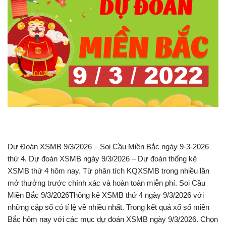
Dự Đoán XSMB 9/3/2026 – Soi Cầu Miền Bắc ngày 9-3-2026
thứ 4. Dự đoán XSMB ngày 9/3/2026 – Dự đoán thống kê
XSMB thứ 4 hôm nay. Từ phân tích KQXSMB trong nhiều lần
mở thưởng trước chính xác và hoàn toàn miễn phí. Soi Cầu
Miền Bắc 9/3/2026Thống kê XSMB thứ 4 ngày 9/3/2026 với
những cặp số có tỉ lệ về nhiều nhất. Trong kết quả xổ số miền
Bắc hôm nay với các mục dự đoán XSMB ngày 9/3/2026. Chọn