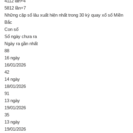
4112 lần+4
5812 lần+7
Những cặp số lâu xuất hiện nhất trong 30 kỳ quay xổ số Miền
Bắc
Con số
Số ngày chưa ra
Ngày ra gần nhất
88
16 ngày
16/01/2026
42
14 ngày
18/01/2026
91
13 ngày
19/01/2026
35
13 ngày
19/01/2026