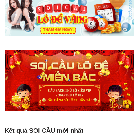
Kết quả SOI CẦU mới nhất