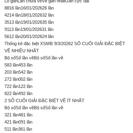
Lô ganLần chưa vềVề gần nhấtGan cực đại
8816 lần16/01/202626 lần
4214 lần18/01/202632 lần
3513 lần19/01/202635 lần
9113 lần19/01/202631 lần
5612 lần20/01/202624 lần
Thống kê đặc biệt XSMB 9/3/20262 SỐ CUỐI GIẢI ĐẶC BIỆT
VỀ NHIỀU NHẤT
Bộ sốSố lần vềBộ sốSố lần về
583 lần453 lần
203 lần542 lần
272 lần002 lần
722 lần122 lần
822 lần492 lần
2 SỐ CUỐI GIẢI ĐẶC BIỆT VỀ ÍT NHẤT
Bộ sốSố lần vềBộ sốSố lần về
321 lần481 lần
421 lần091 lần
511 lần361 lần