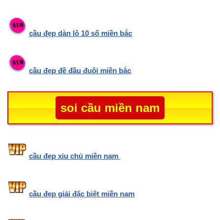
cầu đẹp dàn lô 10 số miền bắc
cầu đẹp đề đầu đuôi miền bắc
soi cầu miền nam
cầu đẹp xỉu chủ miền nam
cầu đẹp giải đặc biệt miền nam