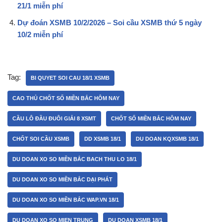
21/1 miễn phí
Dự đoán XSMB 10/2/2026 – Soi cầu XSMB thứ 5 ngày
10/2 miễn phí
Tag:
BI QUYET SOI CAU 18/1 XSMB
CAO THỦ CHỐT SỐ MIỀN BẮC HÔM NAY
CẦU LÔ ĐẦU ĐUÔI GIẢI 8 XSMT
CHỐT SỐ MIỀN BẮC HÔM NAY
CHỐT SOI CẦU XSMB
DD XSMB 18/1
DU DOAN KQXSMB 18/1
DU DOAN XO SO MIỀN BẮC BACH THU LO 18/1
DU DOAN XO SO MIỀN BẮC DẠI PHÁT
DU DOAN XO SO MIỀN BẮC WAP.VN 18/1
DU DOAN XO SO MIEN TRUNG
DU DOAN XSMB 18/1