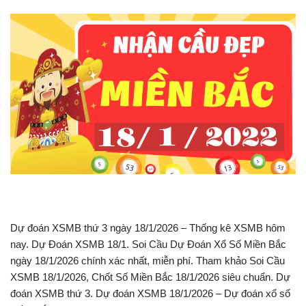
Dự đoán XSMB thứ 3 ngày 18/1/2026 – Thống kê XSMB hôm
nay. Dự Đoán XSMB 18/1. Soi Cầu Dự Đoán Xổ Số Miền Bắc
ngày 18/1/2026 chính xác nhất, miễn phí. Tham khảo Soi Cầu
XSMB 18/1/2026, Chốt Số Miền Bắc 18/1/2026 siêu chuẩn. Dự
đoán XSMB thứ 3. Dự đoán XSMB 18/1/2026 – Dự đoán xổ số