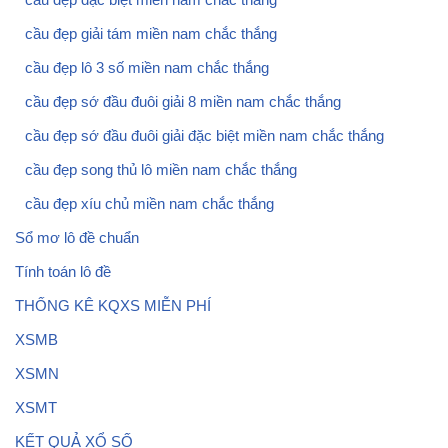
cầu đẹp giải tám miền nam chắc thắng
cầu đẹp lô 3 số miền nam chắc thắng
cầu đẹp sớ đầu đuôi giải 8 miền nam chắc thắng
cầu đẹp sớ đầu đuôi giải đặc biệt miền nam chắc thắng
cầu đẹp song thủ lô miền nam chắc thắng
cầu đẹp xíu chủ miền nam chắc thắng
Sổ mơ lô đề chuẩn
Tính toán lô đề
THỐNG KÊ KQXS MIỄN PHÍ
XSMB
XSMN
XSMT
KẾT QUẢ XỔ SỐ