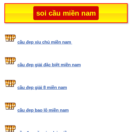
soi cầu miền nam
cầu đẹp xỉu chủ miền nam
cầu đẹp giải đặc biệt miền nam
cầu đẹp giải 8 miền nam
cầu đẹp bao lô miền nam