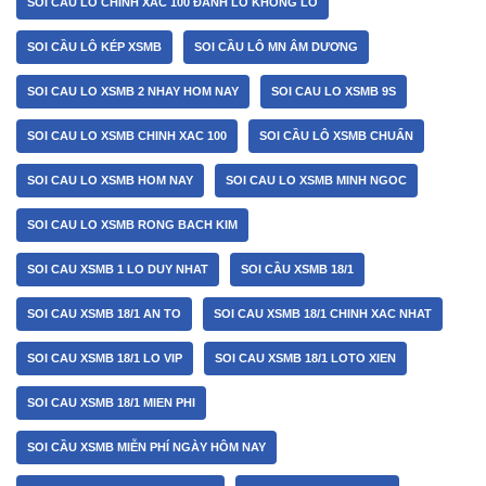
SOI CẦU LÔ CHÍNH XÁC 100 ĐÁNH LÔ KHÔNG LỖ
SOI CẦU LÔ KÉP XSMB
SOI CẦU LÔ MN ÂM DƯƠNG
SOI CAU LO XSMB 2 NHAY HOM NAY
SOI CAU LO XSMB 9S
SOI CAU LO XSMB CHINH XAC 100
SOI CẦU LÔ XSMB CHUẨN
SOI CAU LO XSMB HOM NAY
SOI CAU LO XSMB MINH NGOC
SOI CAU LO XSMB RONG BACH KIM
SOI CAU XSMB 1 LO DUY NHAT
SOI CẦU XSMB 18/1
SOI CAU XSMB 18/1 AN TO
SOI CAU XSMB 18/1 CHINH XAC NHAT
SOI CAU XSMB 18/1 LO VIP
SOI CAU XSMB 18/1 LOTO XIEN
SOI CAU XSMB 18/1 MIEN PHI
SOI CẦU XSMB MIỄN PHÍ NGÀY HÔM NAY