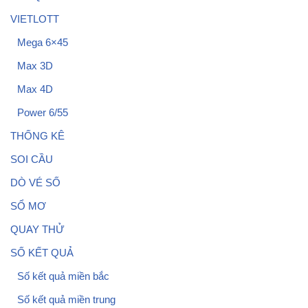
VIETLOTT
Mega 6×45
Max 3D
Max 4D
Power 6/55
THỐNG KÊ
SOI CẦU
DÒ VÉ SỐ
SỔ MƠ
QUAY THỬ
SỐ KẾT QUẢ
Số kết quả miền bắc
Số kết quả miền trung