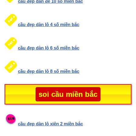
cầu đẹp dàn đề 10 số miền bắc
cầu đẹp dàn lô 4 số miền bắc
cầu đẹp dàn lô 6 số miền bắc
cầu đẹp dàn lô 8 số miền bắc
soi cầu miền bắc
cầu đẹp dàn lô xiên 2 miền bắc