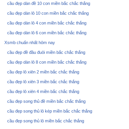
cầu đẹp dàn đề 10 con miền bắc chắc thắng
cầu đẹp dàn lô 10 con miền bắc chắc thắng
cầu đẹp dàn lô 4 con miền bắc chắc thắng
cầu đẹp dàn lô 6 con miền bắc chắc thắng
Xsmb chuẩn nhất hôm nay
cầu đẹp đề đầu đuôi miền bắc chắc thắng
cầu đẹp dàn lô 8 con miền bắc chắc thắng
cầu đẹp lô xiên 2 miền bắc chắc thắng
cầu đẹp lô xiên 3 miền bắc chắc thắng
cầu đẹp lô xiên 4 miền bắc chắc thắng
cầu đẹp song thủ đề miền bắc chắc thắng
cầu đẹp song thủ lô kép miền bắc chắc thắng
cầu đẹp song thủ lô miền bắc chắc thắng