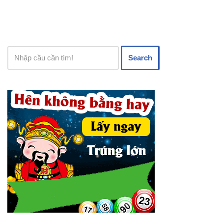
Search