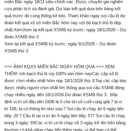
miền Bắc ngày 18/11 siêu chính xác. Được chuyên gia nghiên
cứu phân tích và đánh giá. Dự báo kết quả dựa trên bảng kết
quả trước đó cùng thống kê loto. Tham khảo ngay soi cầu lô dự
đoán kết quả xổ số miền Bắc hôm nay với bộ bạch thủ lô đẹp
nhất.XemXem lại kết quả XSMB kỳ trước: ngày 18/1/2026 – Dự
đoán XSMB thứ 3
Xem lại kết quả XSMB kỳ trước: ngày 6/1/2026 – Dự đoán
XSMB thứ 3
>>> ẢNH KQXS MIỀN BẮC NGÀY HÔM QUA <<< XEM
THÊM: mb bạch thủ lô víp 100% win hôm nayCác cặp số lô
được chơi nhiều nhất hôm nay 18/1/2026 thứ 3:Top các cặp loto
được nhiều người chơi nhất tìm thông qua soi cầu XSMB động
chạy nhiều ngày đến 18/1/2026.Dự đoán XSMB thứ 3. Mặc
định vị trí số đầu tiên GĐB là 0 cho tới số cuối cùng giải 7 là vị
trí 106, ta có thông tin như sau:? Soi cầu lô chạy ăn 6 ngày liên
tiếp: 20 ? Cầu lô tại vị trí ăn 4 ngày liên tiếp: 57? Soi cầu lô chạy
trong 3 ngày: 69Các vị trí có lô chạy về 3 ngày trở lên trên bảng
thường có khả năng chạy tiếp thêm ngày, vì thế bạn có thể