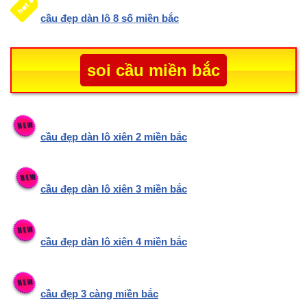
cầu đẹp dàn lô 8 số miền bắc
soi cầu miền bắc
cầu đẹp dàn lô xiên 2 miền bắc
cầu đẹp dàn lô xiên 3 miền bắc
cầu đẹp dàn lô xiên 4 miền bắc
cầu đẹp 3 càng miền bắc