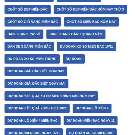
CHỐT SỐ ĐẸP MIỀN BẮC
CHỐT SỐ ĐẸP MIỀN BẮC HÔM NAY THỨ 3
CHỐT SỐ GIỜ VÀNG MIỀN BẮC
CHỐT SỐ MIỀN BẮC HÔM NAY
DÀN 3 CÀNG 192 SỐ
DÀN 3 CÀNG ĐÁNH QUANH NĂM
DÀN DE 3 CÀNG MIỀN BẮC
DU DOAN XO SO MIEN BAC 16/11
DU DOAN XO SO MIEN TRUNG
DỰ ĐOÁN
DỰ ĐOÁN GIẢI ĐẶC BIỆT HÔM NAY
DỰ ĐOÁN GIẢI ĐẶC BIỆT NGÀY MAI
DỰ ĐOÁN KẾT QUẢ XỔ SỐ SIÊU CHÍNH XÁC HÔM NAY
DỰ ĐOÁN KẾT QUẢ XSMB 16/11/2021
DỰ ĐOÁN LÔ XIÊN 2
DỰ ĐOÁN LÔ XIÊN 4 MIỀN BẮC
DỰ ĐOÁN MIỀN BẮC NGÀY 11
DỰ ĐOÁN MIỀN BẮC NGÀY 16/11
DỰ ĐOÁN XỔ SỐ MIỀN BẮC