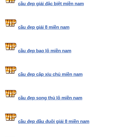
cầu đẹp giải đặc biệt miền nam
cầu đẹp giải 8 miền nam
cầu đẹp bao lô miền nam
cầu đẹp cặp xỉu chủ miền nam
cầu đẹp song thủ lô miền nam
cầu đẹp đầu đuôi giải 8 miền nam