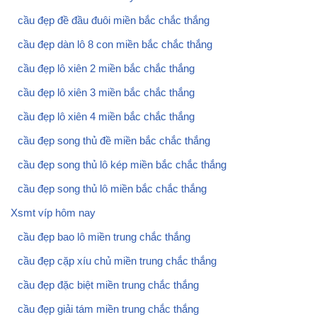
cầu đẹp đề đầu đuôi miền bắc chắc thắng
cầu đẹp dàn lô 8 con miền bắc chắc thắng
cầu đẹp lô xiên 2 miền bắc chắc thắng
cầu đẹp lô xiên 3 miền bắc chắc thắng
cầu đẹp lô xiên 4 miền bắc chắc thắng
cầu đẹp song thủ đề miền bắc chắc thắng
cầu đẹp song thủ lô kép miền bắc chắc thắng
cầu đẹp song thủ lô miền bắc chắc thắng
Xsmt víp hôm nay
cầu đẹp bao lô miền trung chắc thắng
cầu đẹp cặp xíu chủ miền trung chắc thắng
cầu đẹp đặc biệt miền trung chắc thắng
cầu đẹp giải tám miền trung chắc thắng