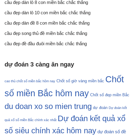
cầu đẹp dàn lô 8 con miền bắc chắc thắng
cầu đẹp dàn lô 10 con miền bắc chắc thắng
cầu đẹp dàn đề 8 con miền bắc chắc thắng
cầu đẹp song thủ đề miền bắc chắc thắng
cầu đẹp đề đầu đuôi miền bắc chắc thắng
dự đoán 3 càng ăn ngay
Chốt
Chốt số giờ vàng miền bắc
cao thủ chốt số miền bắc hôm nay
số miền Bắc hôm nay
Chốt số đẹp miền Bắc
du doan xo so mien trung
dự đoán
Dự đoán kết
Dự đoán kết quả xổ
quả xổ số miền Bắc chính xác nhất
số siêu chính xác hôm nay
dự đoán số đề