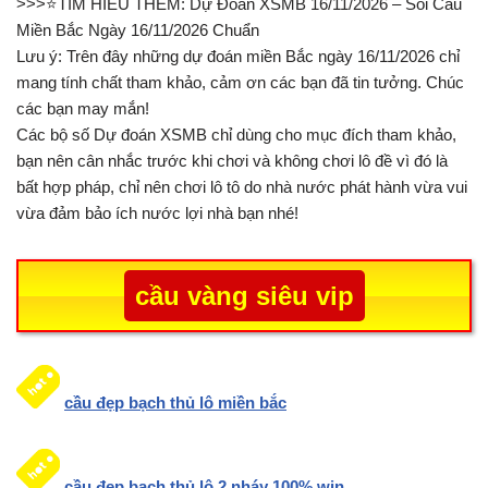
>>>⭐TÌM HIỂU THÊM: Dự Đoán XSMB 16/11/2026 – Soi Cầu
Miền Bắc Ngày 16/11/2026 Chuẩn
Lưu ý: Trên đây những dự đoán miền Bắc ngày 16/11/2026 chỉ
mang tính chất tham khảo, cảm ơn các bạn đã tin tưởng. Chúc
các bạn may mắn!
Các bộ số Dự đoán XSMB chỉ dùng cho mục đích tham khảo,
bạn nên cân nhắc trước khi chơi và không chơi lô đề vì đó là
bất hợp pháp, chỉ nên chơi lô tô do nhà nước phát hành vừa vui
vừa đảm bảo ích nước lợi nhà bạn nhé!
cầu vàng siêu vip
cầu đẹp bạch thủ lô miền bắc
cầu đẹp bạch thủ lô 2 nháy 100% win