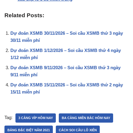
Related Posts:
Dự đoán XSMB 30/11/2026 – Soi cầu XSMB thứ 3 ngày
30/11 miễn phí
Dự đoán XSMB 1/12/2026 – Soi cầu XSMB thứ 4 ngày
1/12 miễn phí
Dự đoán XSMB 9/11/2026 – Soi cầu XSMB thứ 3 ngày
9/11 miễn phí
Dự đoán XSMB 15/11/2026 – Soi cầu XSMB thứ 2 ngày
15/11 miễn phí
Tag:
3 CÀNG VÍP HÔM NAY
BA CÀNG MIỀN BẮC HÔM NAY
BẢNG ĐẶC BIỆT NĂM 2021
CÁCH SOI CẦU LÔ XIÊN