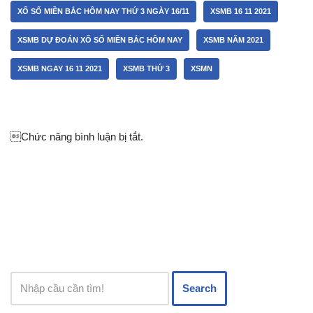
XỔ SỐ MIỀN BẮC HÔM NAY THỨ 3 NGÀY 16/11
XSMB 16 11 2021
XSMB DỰ ĐOÁN XỔ SỐ MIỀN BẮC HÔM NAY
XSMB NĂM 2021
XSMB NGAY 16 11 2021
XSMB THỨ 3
XSMN
Chức năng bình luận bị tắt.
Search