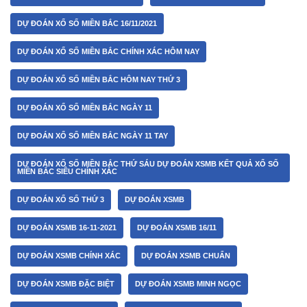
DỰ ĐOÁN XỔ SỐ MIỀN BẮC 16/11/2021
DỰ ĐOÁN XỔ SỐ MIỀN BẮC CHÍNH XÁC HÔM NAY
DỰ ĐOÁN XỔ SỐ MIỀN BẮC HÔM NAY THỨ 3
DỰ ĐOÁN XỔ SỐ MIỀN BẮC NGÀY 11
DỰ ĐOÁN XỔ SỐ MIỀN BẮC NGÀY 11 TAY
DỰ ĐOÁN XỔ SỐ MIỀN BẮC THỨ SÁU DỰ ĐOÁN XSMB KẾT QUẢ XỔ SỐ
MIỀN BẮC SIÊU CHÍNH XÁC
DỰ ĐOÁN XỔ SỐ THỨ 3
DỰ ĐOÁN XSMB
DỰ ĐOÁN XSMB 16-11-2021
DỰ ĐOÁN XSMB 16/11
DỰ ĐOÁN XSMB CHÍNH XÁC
DỰ ĐOÁN XSMB CHUẨN
DỰ ĐOÁN XSMB ĐẶC BIỆT
DỰ ĐOÁN XSMB MINH NGỌC