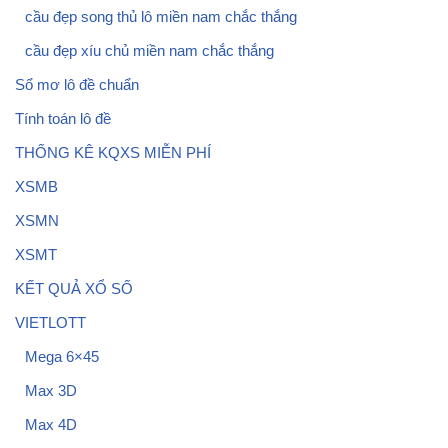
cầu đẹp song thủ lô miền nam chắc thắng
cầu đẹp xíu chủ miền nam chắc thắng
Sổ mơ lô đề chuẩn
Tính toán lô đề
THỐNG KÊ KQXS MIỄN PHÍ
XSMB
XSMN
XSMT
KẾT QUẢ XỔ SỐ
VIETLOTT
Mega 6×45
Max 3D
Max 4D