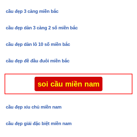
cầu đẹp 3 càng miền bắc
cầu đẹp dàn 3 càng 2 số miền bắc
cầu đẹp dàn lô 10 số miền bắc
cầu đẹp đề đầu đuôi miền bắc
soi cầu miền nam
cầu đẹp xỉu chủ miền nam
cầu đẹp giải đặc biệt miền nam