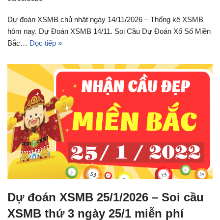
Dự đoán XSMB chủ nhật ngày 14/11/2026 – Thống kê XSMB
hôm nay. Dự Đoán XSMB 14/11. Soi Cầu Dự Đoán Xổ Số Miền
Bắc…
Đọc tiếp »
Dự đoán XSMB 25/1/2026 – Soi cầu
XSMB thứ 3 ngày 25/1 miễn phí