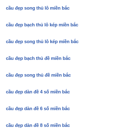
cầu đẹp song thủ lô miền bắc
cầu đẹp bạch thủ lô kép miền bắc
cầu đẹp song thủ lô kép miền bắc
cầu đẹp bạch thủ đề miền bắc
cầu đẹp song thủ đề miền bắc
cầu đẹp dàn đề 4 số miền bắc
cầu đẹp dàn đề 6 số miền bắc
cầu đẹp dàn đề 8 số miền bắc