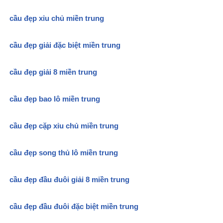
cầu đẹp xỉu chủ miền trung
cầu đẹp giải đặc biệt miền trung
cầu đẹp giải 8 miền trung
cầu đẹp bao lô miền trung
cầu đẹp cặp xỉu chủ miền trung
cầu đẹp song thủ lô miền trung
cầu đẹp đầu đuôi giải 8 miền trung
cầu đẹp đầu đuôi đặc biệt miền trung