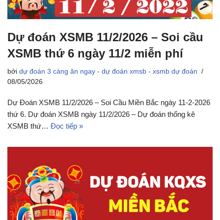
Dự đoán XSMB 11/2/2026 – Soi cầu
XSMB thứ 6 ngày 11/2 miễn phí
bởi
dự đoán 3 càng ăn ngay - dự đoán xmsb - xsmb dự đoán
08/05/2026
Dự Đoán XSMB 11/2/2026 – Soi Cầu Miền Bắc ngày 11-2-2026
thứ 6. Dự đoán XSMB ngày 11/2/2026 – Dự đoán thống kê
XSMB thứ…
Đọc tiếp »