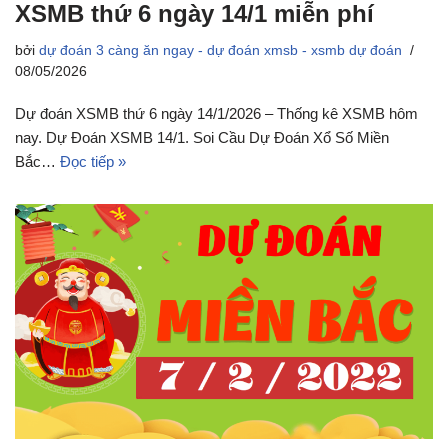
XSMB thứ 6 ngày 14/1 miễn phí
bởi
dự đoán 3 càng ăn ngay - dự đoán xmsb - xsmb dự đoán
08/05/2026
Dự đoán XSMB thứ 6 ngày 14/1/2026 – Thống kê XSMB hôm
nay. Dự Đoán XSMB 14/1. Soi Cầu Dự Đoán Xổ Số Miền
Bắc…
Đọc tiếp »