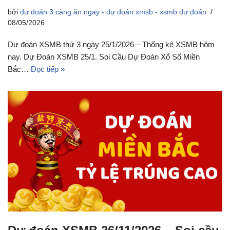
bởi
dự đoán 3 càng ăn ngay - dự đoán xmsb - xsmb dự đoán
08/05/2026
Dự đoán XSMB thứ 3 ngày 25/1/2026 – Thống kê XSMB hôm
nay. Dự Đoán XSMB 25/1. Soi Cầu Dự Đoán Xổ Số Miền
Bắc…
Đọc tiếp »