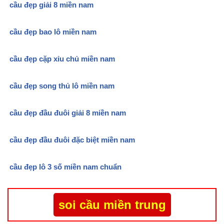
cầu đẹp giải 8 miền nam
cầu đẹp bao lô miền nam
cầu đẹp cặp xỉu chủ miền nam
cầu đẹp song thủ lô miền nam
cầu đẹp đầu đuôi giải 8 miền nam
cầu đẹp đầu đuôi đặc biệt miền nam
cầu đẹp lô 3 số miền nam chuẩn
soi cầu miền trung