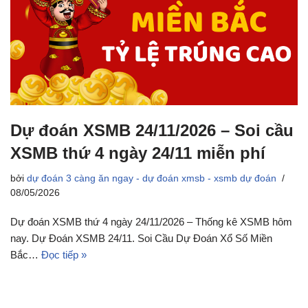
Dự đoán XSMB 24/11/2026 – Soi cầu
XSMB thứ 4 ngày 24/11 miễn phí
bởi
dự đoán 3 càng ăn ngay - dự đoán xmsb - xsmb dự đoán
08/05/2026
Dự đoán XSMB thứ 4 ngày 24/11/2026 – Thống kê XSMB hôm
nay. Dự Đoán XSMB 24/11. Soi Cầu Dự Đoán Xổ Số Miền
Bắc…
Đọc tiếp »