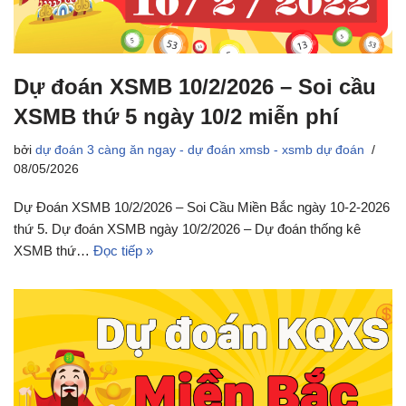
Dự đoán XSMB 10/2/2026 – Soi cầu
XSMB thứ 5 ngày 10/2 miễn phí
bởi
dự đoán 3 càng ăn ngay - dự đoán xmsb - xsmb dự đoán
08/05/2026
Dự Đoán XSMB 10/2/2026 – Soi Cầu Miền Bắc ngày 10-2-2026
thứ 5. Dự đoán XSMB ngày 10/2/2026 – Dự đoán thống kê
XSMB thứ…
Đọc tiếp »