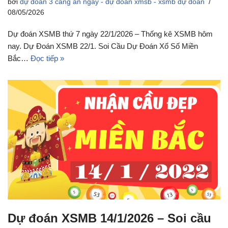
bởi
dự đoán 3 càng ăn ngay - dự đoán xmsb - xsmb dự đoán
08/05/2026
Dự đoán XSMB thứ 7 ngày 22/1/2026 – Thống kê XSMB hôm
nay. Dự Đoán XSMB 22/1. Soi Cầu Dự Đoán Xổ Số Miền
Bắc…
Đọc tiếp »
Dự đoán XSMB 14/1/2026 – Soi cầu