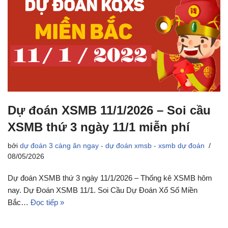
Dự đoán XSMB 11/1/2026 – Soi cầu
XSMB thứ 3 ngày 11/1 miễn phí
bởi
dự đoán 3 càng ăn ngay - dự đoán xmsb - xsmb dự đoán
08/05/2026
Dự đoán XSMB thứ 3 ngày 11/1/2026 – Thống kê XSMB hôm
nay. Dự Đoán XSMB 11/1. Soi Cầu Dự Đoán Xổ Số Miền
Bắc…
Đọc tiếp »