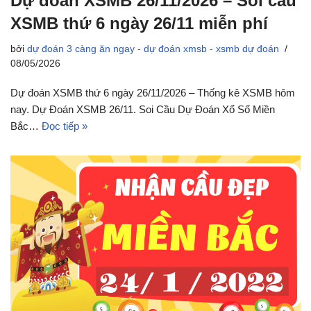
Dự đoán XSMB 26/11/2026 – Soi cầu
XSMB thứ 6 ngày 26/11 miễn phí
bởi
dự đoán 3 càng ăn ngay - dự đoán xmsb - xsmb dự đoán
08/05/2026
Dự đoán XSMB thứ 6 ngày 26/11/2026 – Thống kê XSMB hôm
nay. Dự Đoán XSMB 26/11. Soi Cầu Dự Đoán Xổ Số Miền
Bắc…
Đọc tiếp »