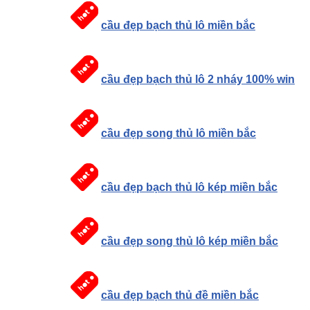
cầu đẹp bạch thủ lô miền bắc
cầu đẹp bạch thủ lô 2 nháy 100% win
cầu đẹp song thủ lô miền bắc
cầu đẹp bạch thủ lô kép miền bắc
cầu đẹp song thủ lô kép miền bắc
cầu đẹp bạch thủ đề miền bắc