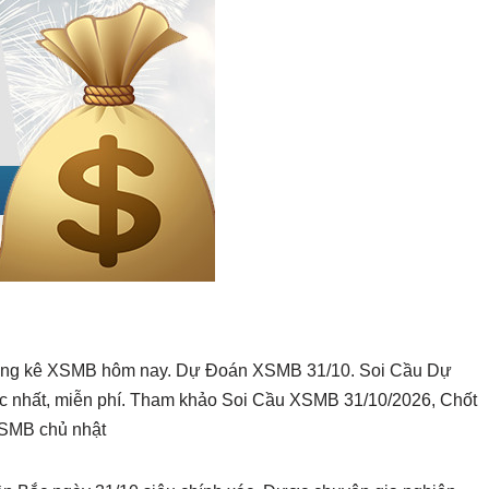
ống kê XSMB hôm nay. Dự Đoán XSMB 31/10. Soi Cầu Dự
c nhất, miễn phí. Tham khảo Soi Cầu XSMB 31/10/2026, Chốt
XSMB chủ nhật