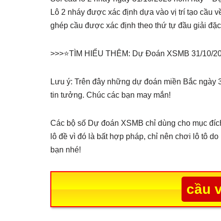
Lô 2 nháy được xác định dựa vào vị trí tạo cầu về
ghép cầu được xác định theo thứ tự đầu giải đặc b
>>>⭐TÌM HIỂU THÊM: Dự Đoán XSMB 31/10/202
Lưu ý: Trên đây những dự đoán miền Bắc ngày 3
tin tưởng. Chúc các bạn may mắn!
Các bộ số Dự đoán XSMB chỉ dùng cho mục đích 
lô đề vì đó là bất hợp pháp, chỉ nên chơi lô tô
bạn nhé!
cầu v