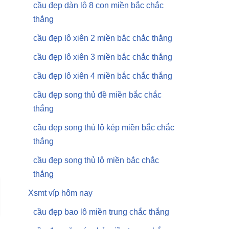
cầu đẹp dàn lô 8 con miền bắc chắc
thắng
cầu đẹp lô xiên 2 miền bắc chắc thắng
cầu đẹp lô xiên 3 miền bắc chắc thắng
cầu đẹp lô xiên 4 miền bắc chắc thắng
cầu đẹp song thủ đề miền bắc chắc
thắng
cầu đẹp song thủ lô kép miền bắc chắc
thắng
cầu đẹp song thủ lô miền bắc chắc
thắng
Xsmt víp hôm nay
cầu đẹp bao lô miền trung chắc thắng