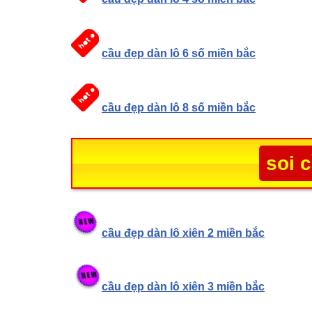
cầu đẹp dàn lô 6 số miền bắc
cầu đẹp dàn lô 8 số miền bắc
soi 
cầu đẹp dàn lô xiên 2 miền bắc
cầu đẹp dàn lô xiên 3 miền bắc