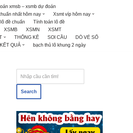
đoán xmsb – xsmb dự đoán
huẩn nhất hôm nay
Xsmt víp hôm nay
lô đề chuẩn
Tính toán lô đề
XSMB
XSMN
XSMT
T
THỐNG KÊ
SOI CẦU
DÒ VÉ SỐ
 KẾT QUẢ
bạch thủ lô khung 2 ngày
Search