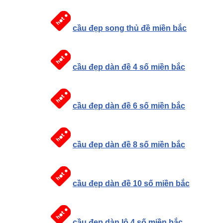
cầu đẹp song thủ đề miền bắc
cầu đẹp dàn đề 4 số miền bắc
cầu đẹp dàn đề 6 số miền bắc
cầu đẹp dàn đề 8 số miền bắc
cầu đẹp dàn đề 10 số miền bắc
cầu đẹp dàn lô 4 số miền bắc