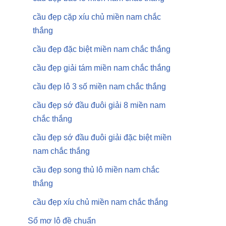
cầu đẹp cặp xíu chủ miền nam chắc
thắng
cầu đẹp đặc biệt miền nam chắc thắng
cầu đẹp giải tám miền nam chắc thắng
cầu đẹp lô 3 số miền nam chắc thắng
cầu đẹp sớ đầu đuôi giải 8 miền nam
chắc thắng
cầu đẹp sớ đầu đuôi giải đặc biệt miền
nam chắc thắng
cầu đẹp song thủ lô miền nam chắc
thắng
cầu đẹp xíu chủ miền nam chắc thắng
Sổ mơ lô đề chuẩn